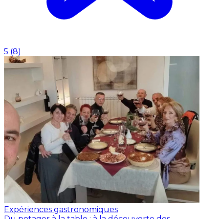
5
(
8
)
Expériences gastronomiques
Du potager à la table : à la découverte des