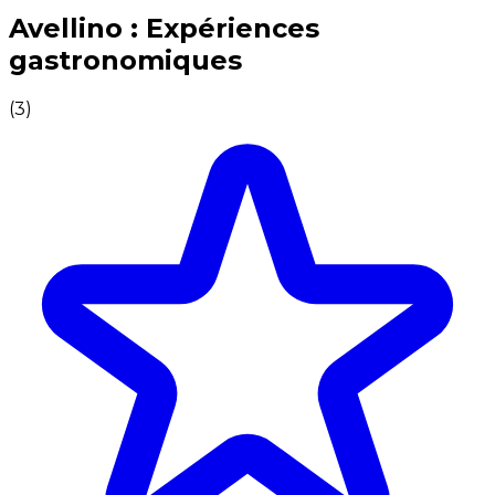
Expériences culinaires inoubliables : Expériences gas
Avellino : Expériences
gastronomiques
(
3
)