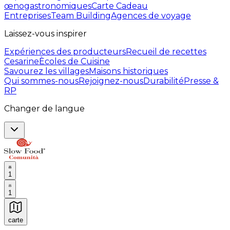
œnogastronomiques
Carte Cadeau
Entreprises
Team Building
Agences de voyage
Laissez-vous inspirer
Expériences des producteurs
Recueil de recettes
Cesarine
Ècoles de Cuisine
Savourez les villages
Maisons historiques
Qui sommes-nous
Rejoignez-nous
Durabilité
Presse &
RP
Changer de langue
1
1
carte