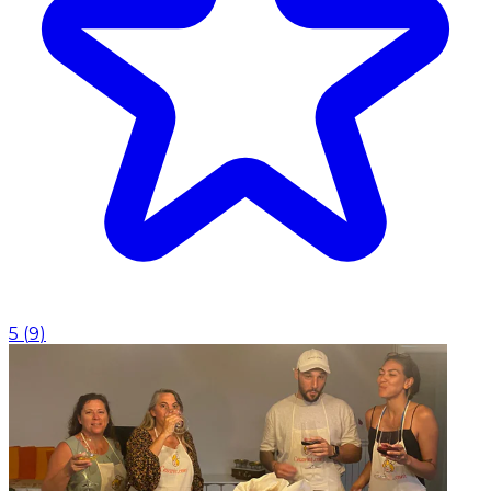
5
(
9
)