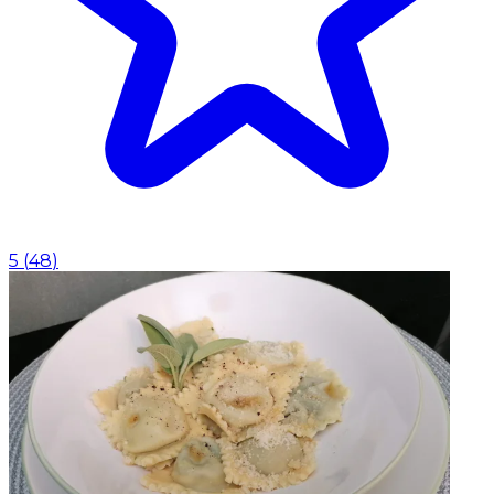
5
(
48
)