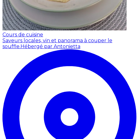
Cours de cuisine
Saveurs locales, vin et panorama à couper le
souffle.
Hébergé par Antonietta