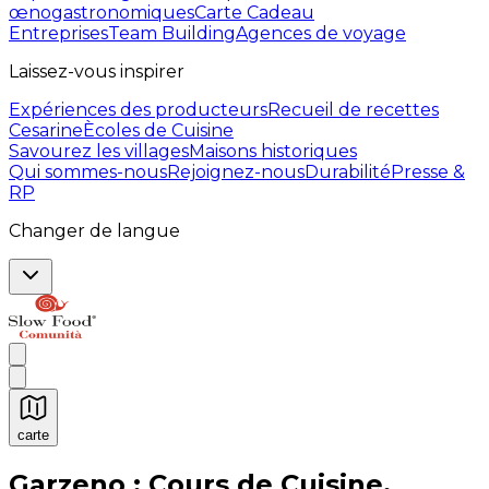
œnogastronomiques
Carte Cadeau
Entreprises
Team Building
Agences de voyage
Laissez-vous inspirer
Expériences des producteurs
Recueil de recettes
Cesarine
Ècoles de Cuisine
Savourez les villages
Maisons historiques
Qui sommes-nous
Rejoignez-nous
Durabilité
Presse &
RP
Changer de langue
carte
Expériences culinaires inoubliables : Expériences gas
Garzeno : Cours de Cuisine,