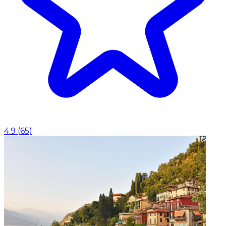
4.9
(
65
)