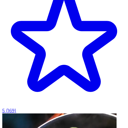
5
(
169
)