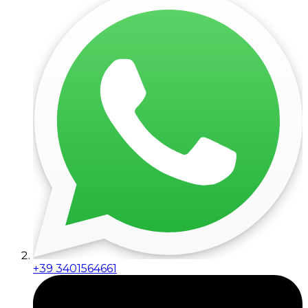
+39 3401564661