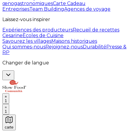
œnogastronomiques
Carte Cadeau
Entreprises
Team Building
Agences de voyage
Laissez-vous inspirer
Expériences des producteurs
Recueil de recettes
Cesarine
Ècoles de Cuisine
Savourez les villages
Maisons historiques
Qui sommes-nous
Rejoignez-nous
Durabilité
Presse &
RP
Changer de langue
1
1
carte