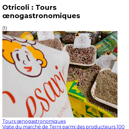
Expériences culinaires inoubliables : Expériences gas
Otricoli : Tours
œnogastronomiques
(
1
)
Tours œnogastronomiques
Visite du marché de Terni parmi des producteurs 100