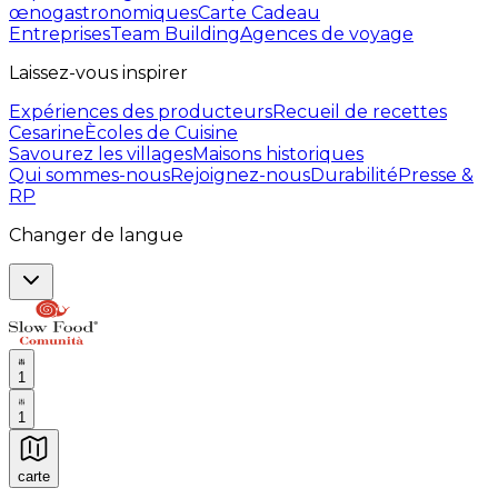
œnogastronomiques
Carte Cadeau
Entreprises
Team Building
Agences de voyage
Laissez-vous inspirer
Expériences des producteurs
Recueil de recettes
Cesarine
Ècoles de Cuisine
Savourez les villages
Maisons historiques
Qui sommes-nous
Rejoignez-nous
Durabilité
Presse &
RP
Changer de langue
1
1
carte