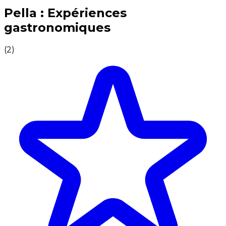
Expériences culinaires inoubliables : Expériences gas
Pella : Expériences
gastronomiques
(
2
)