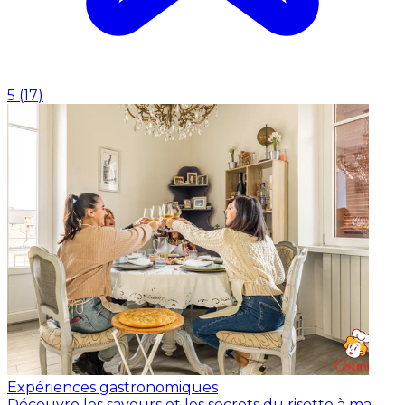
5
(
17
)
Expériences gastronomiques
Découvre les saveurs et les secrets du risotto à ma