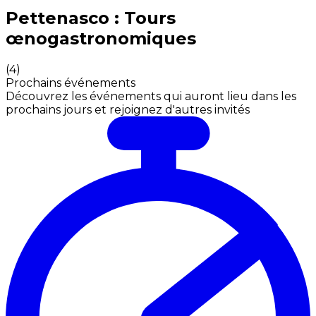
Expériences culinaires inoubliables : Expériences gas
Pettenasco : Tours
œnogastronomiques
(
4
)
Prochains événements
Découvrez les événements qui auront lieu dans les
prochains jours et rejoignez d'autres invités