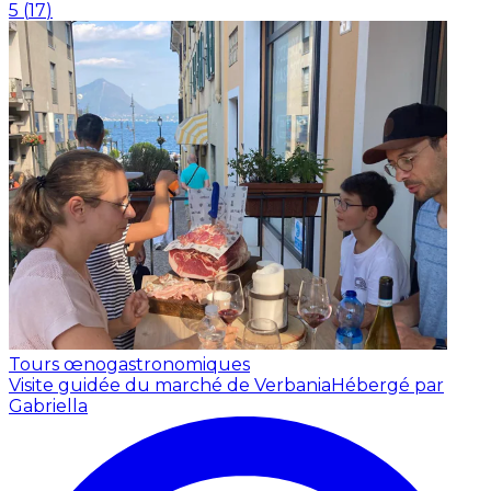
5
(
17
)
Tours œnogastronomiques
Visite guidée du marché de Verbania
Hébergé par
Gabriella