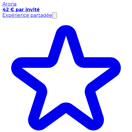
Arona
42 € par invité
Expérience partagée