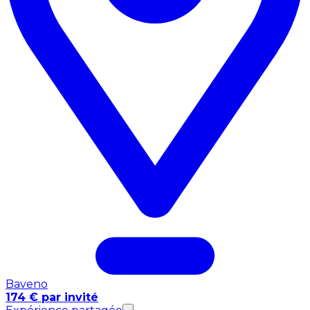
Baveno
174 € par invité