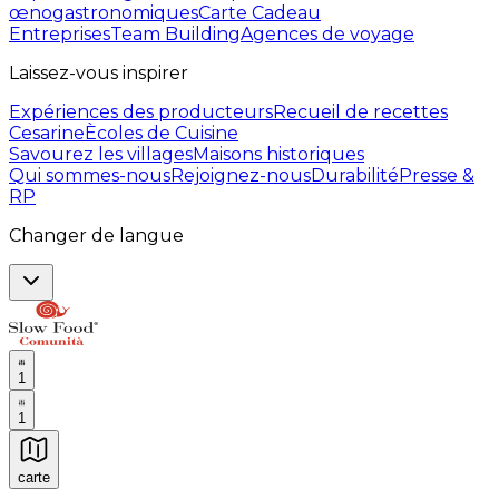
œnogastronomiques
Carte Cadeau
Entreprises
Team Building
Agences de voyage
Laissez-vous inspirer
Expériences des producteurs
Recueil de recettes
Cesarine
Ècoles de Cuisine
Savourez les villages
Maisons historiques
Qui sommes-nous
Rejoignez-nous
Durabilité
Presse &
RP
Changer de langue
1
1
carte