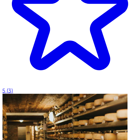
5
(
3
)