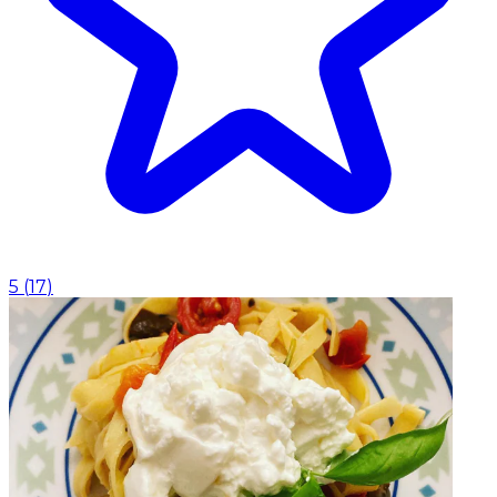
5
(
17
)