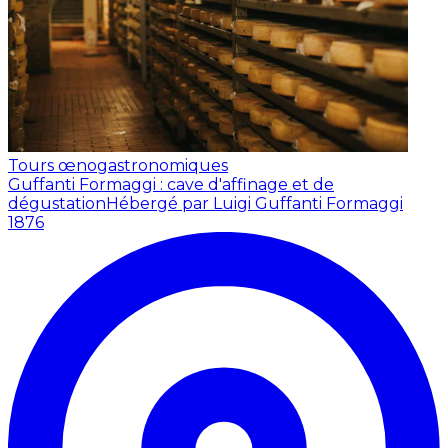
Tours œnogastronomiques
Guffanti Formaggi : cave d'affinage et de
dégustation
Hébergé par Luigi Guffanti Formaggi
1876