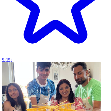
5
(
19
)