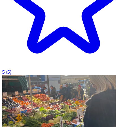
5
(
5
)