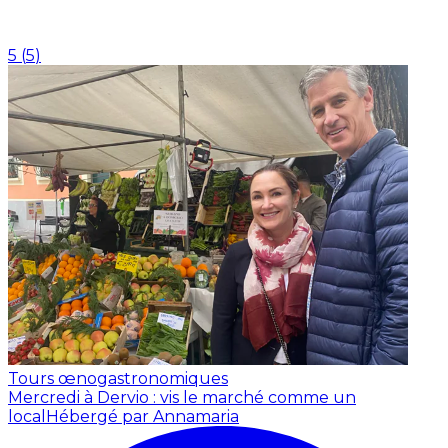
5
(
5
)
Tours œnogastronomiques
Mercredi à Dervio : vis le marché comme un
local
Hébergé par Annamaria