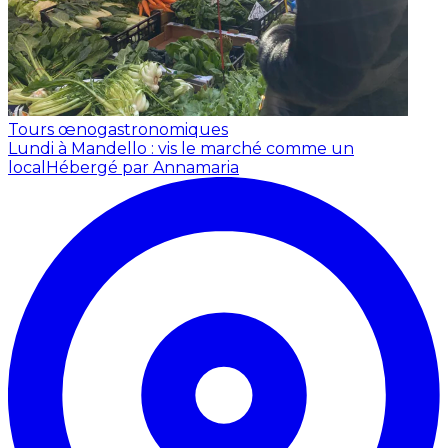
Tours œnogastronomiques
Lundi à Mandello : vis le marché comme un
local
Hébergé par Annamaria