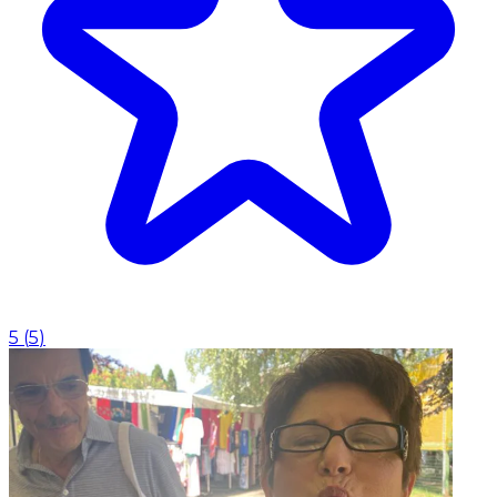
5
(
5
)