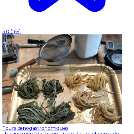
5.0
(
166
)
Tours œnogastronomiques
Une journée à la ferme : dégustation et cours de