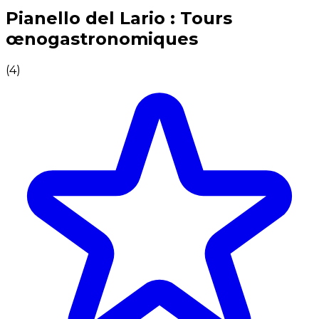
Expériences culinaires inoubliables : Expériences gas
Pianello del Lario : Tours
œnogastronomiques
(
4
)