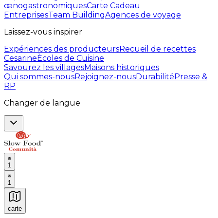
œnogastronomiques
Carte Cadeau
Entreprises
Team Building
Agences de voyage
Laissez-vous inspirer
Expériences des producteurs
Recueil de recettes
Cesarine
Ècoles de Cuisine
Savourez les villages
Maisons historiques
Qui sommes-nous
Rejoignez-nous
Durabilité
Presse &
RP
Changer de langue
1
1
carte