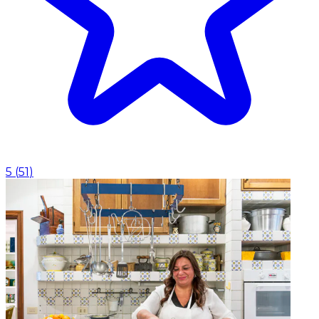
5
(
51
)