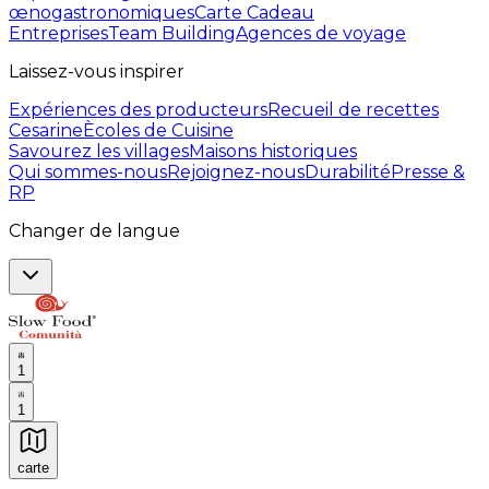
œnogastronomiques
Carte Cadeau
Entreprises
Team Building
Agences de voyage
Laissez-vous inspirer
Expériences des producteurs
Recueil de recettes
Cesarine
Ècoles de Cuisine
Savourez les villages
Maisons historiques
Qui sommes-nous
Rejoignez-nous
Durabilité
Presse &
RP
Changer de langue
1
1
carte