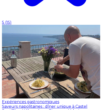
5
(
15
)
Expériences gastronomiques
Saveurs napolitaines : dîner unique à Castel