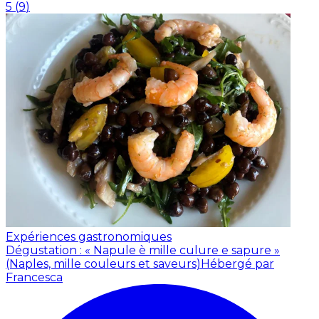
5
(
9
)
Expériences gastronomiques
Dégustation : « Napule è mille culure e sapure »
(Naples, mille couleurs et saveurs)
Hébergé par
Francesca