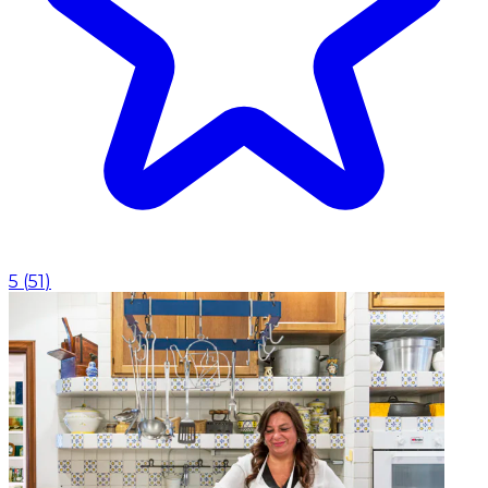
5
(
51
)