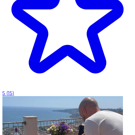
5
(
15
)