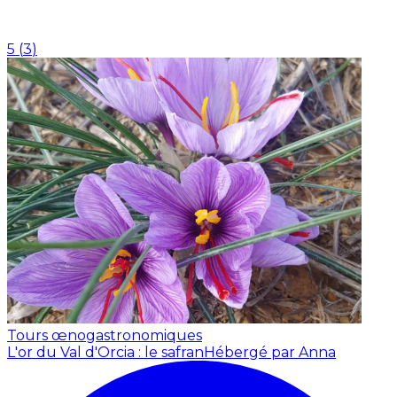
5
(
3
)
Tours œnogastronomiques
L'or du Val d'Orcia : le safran
Hébergé par Anna