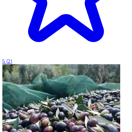
5
(
2
)