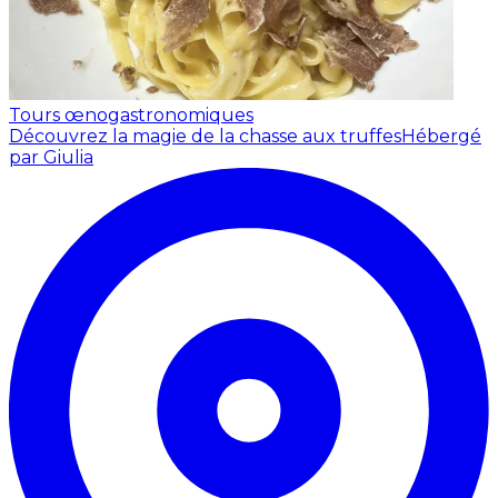
Tours œnogastronomiques
Découvrez la magie de la chasse aux truffes
Hébergé
par Giulia