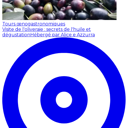
Tours œnogastronomiques
Visite de l'oliveraie : secrets de l'huile et
dégustation
Hébergé par Alice e Azzurra