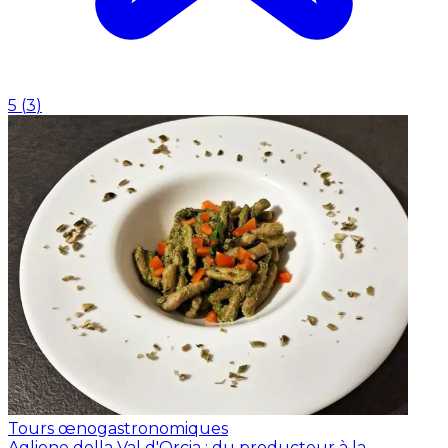
5
(
3
)
Tours œnogastronomiques
Aglione della Val d'Orcia : du producteur à la