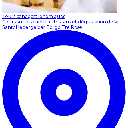
Tours œnogastronomiques
Cours sur les cantucci toscans et dégustation de Vin
Santo
Hébergé par Borgo Tre Rose