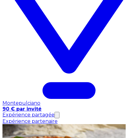
Montepulciano
90 € par invité
Expérience partagée
Expérience partenaire