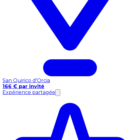
San Quirico d'Orcia
166 € par invité
Expérience partagée