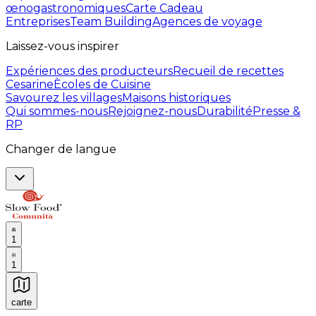
œnogastronomiques
Carte Cadeau
Entreprises
Team Building
Agences de voyage
Laissez-vous inspirer
Expériences des producteurs
Recueil de recettes
Cesarine
Ècoles de Cuisine
Savourez les villages
Maisons historiques
Qui sommes-nous
Rejoignez-nous
Durabilité
Presse &
RP
Changer de langue
1
1
carte