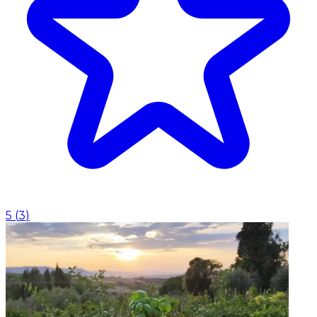
5
(
3
)