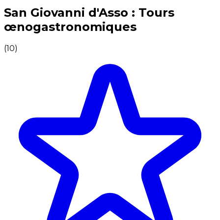
Expériences culinaires inoubliables : Expériences gas
San Giovanni d'Asso : Tours
œnogastronomiques
(
10
)