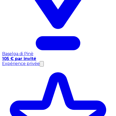
Baselga di Pinè
105 € par invité
Expérience privée