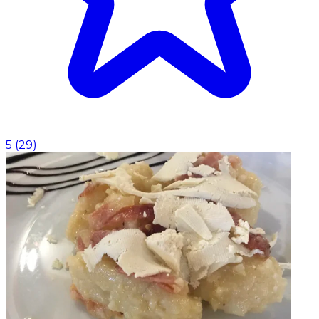
5
(
29
)