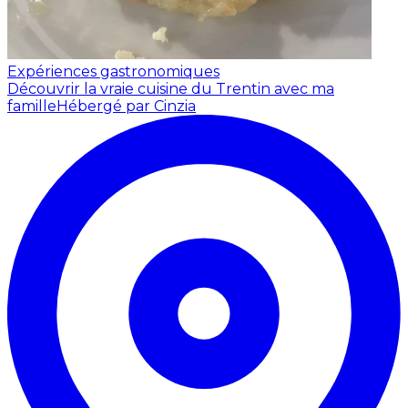
Expériences gastronomiques
Découvrir la vraie cuisine du Trentin avec ma
famille
Hébergé par Cinzia