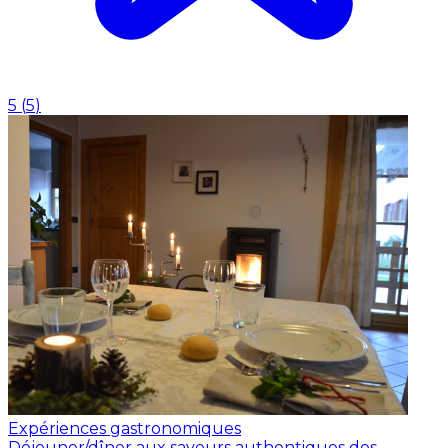
5
(
5
)
Expériences gastronomiques
Déjeuner/dîner aux saveurs authentiques des