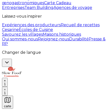
œnogastronomiques
Carte Cadeau
Entreprises
Team Building
Agences de voyage
Laissez-vous inspirer
Expériences des producteurs
Recueil de recettes
Cesarine
Ècoles de Cuisine
Savourez les villages
Maisons historiques
Qui sommes-nous
Rejoignez-nous
Durabilité
Presse &
RP
Changer de langue
1
1
carte