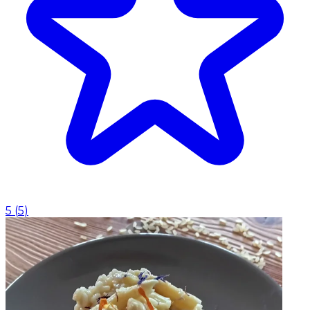
5
(
5
)