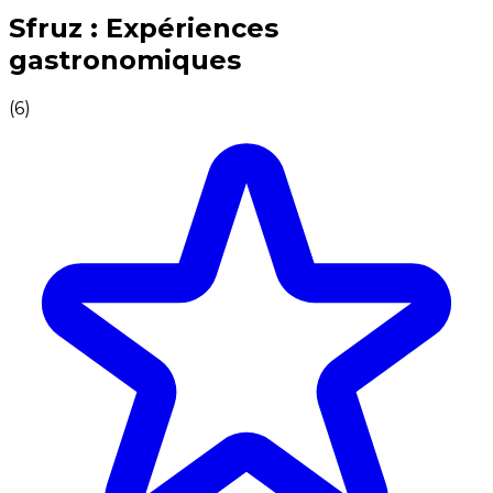
Expériences culinaires inoubliables : Expériences gas
Sfruz : Expériences
gastronomiques
(
6
)