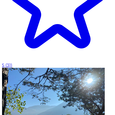
5
(
31
)