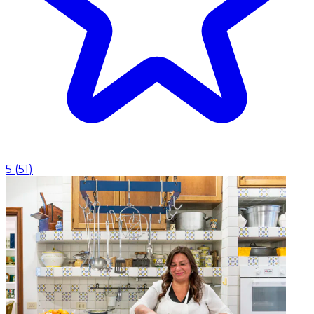
5
(
51
)