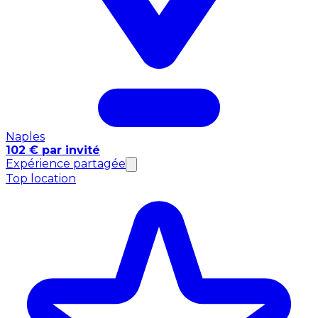
Naples
102 € par invité
Expérience partagée
Top location