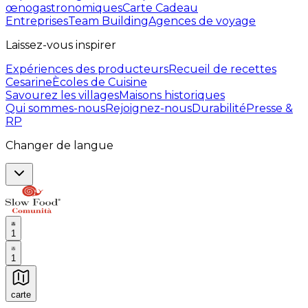
œnogastronomiques
Carte Cadeau
Entreprises
Team Building
Agences de voyage
Laissez-vous inspirer
Expériences des producteurs
Recueil de recettes
Cesarine
Ècoles de Cuisine
Savourez les villages
Maisons historiques
Qui sommes-nous
Rejoignez-nous
Durabilité
Presse &
RP
Changer de langue
1
1
carte