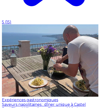
5
(
15
)
Expériences gastronomiques
Saveurs napolitaines : dîner unique à Castel