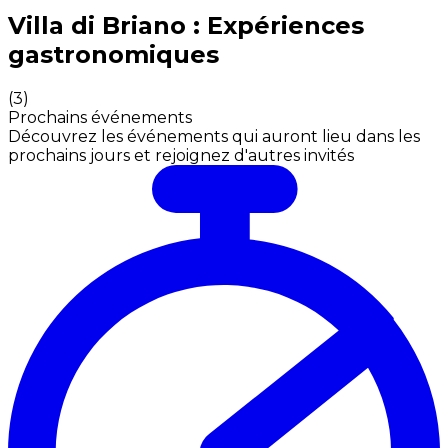
Expériences culinaires inoubliables : Expériences gas
Villa di Briano : Expériences
gastronomiques
(
3
)
Prochains événements
Découvrez les événements qui auront lieu dans les
prochains jours et rejoignez d'autres invités