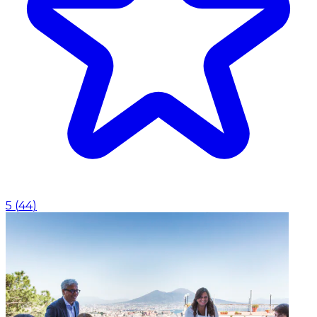
5
(
44
)