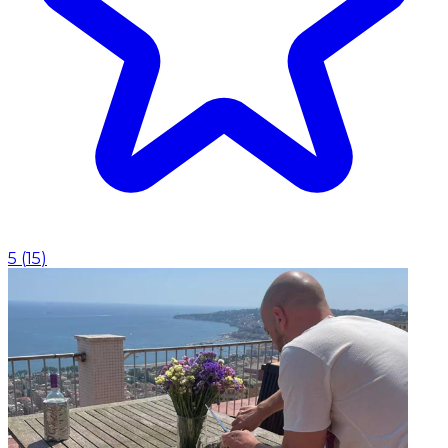
5
(
15
)