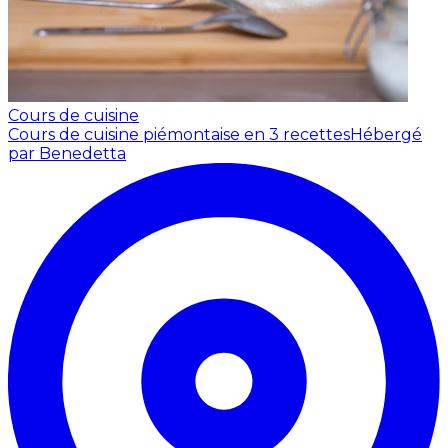
Cours de cuisine
Cours de cuisine piémontaise en 3 recettes
Hébergé
par Benedetta