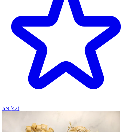
4.9
(
42
)