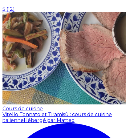
5
(
12
)
Cours de cuisine
Vitello Tonnato et Tiramisù : cours de cuisine
italienne
Hébergé par Matteo