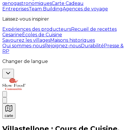
œnogastronomiques
Carte Cadeau
Entreprises
Team Building
Agences de voyage
Laissez-vous inspirer
Expériences des producteurs
Recueil de recettes
Cesarine
Ècoles de Cuisine
Savourez les villages
Maisons historiques
Qui sommes-nous
Rejoignez-nous
Durabilité
Presse &
RP
Changer de langue
carte
Expériences culinaires inoubliables : Expériences gas
Villastellone : Cours de Cuisine,