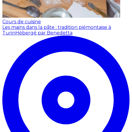
Cours de cuisine
Les mains dans la pâte : tradition piémontaise à
Turin
Hébergé par Benedetta