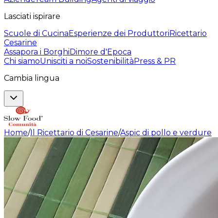
Lasciati ispirare
Scuole di Cucina
Esperienze dei Produttori
Ricettario
Cesarine
Assapora i Borghi
Dimore d'Epoca
Chi siamo
Unisciti a noi
Sostenibilità
Press & PR
Cambia lingua
Home
/
Il Ricettario di Cesarine
/
Aspic di pollo e verdure