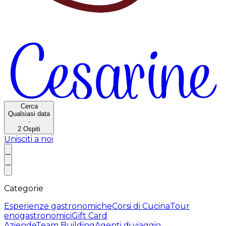
Cerca
Qualsiasi data
·
2
Ospiti
Unisciti a noi
Categorie
Esperienze gastronomiche
Corsi di Cucina
Tour
enogastronomici
Gift Card
Aziende
Team Building
Agenti di viaggio