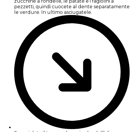
zucchine a rondelle, le patate e i fagiolini a
pezzetti, quindi cuocete al dente separatamente
le verdure. In ultimo asciugatele.