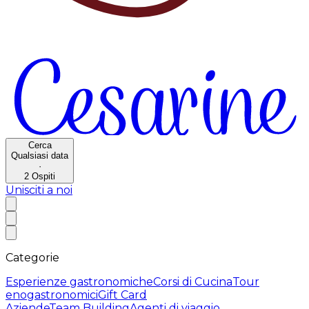
Cerca
Qualsiasi data
·
2
Ospiti
Unisciti a noi
Categorie
Esperienze gastronomiche
Corsi di Cucina
Tour
enogastronomici
Gift Card
Aziende
Team Building
Agenti di viaggio