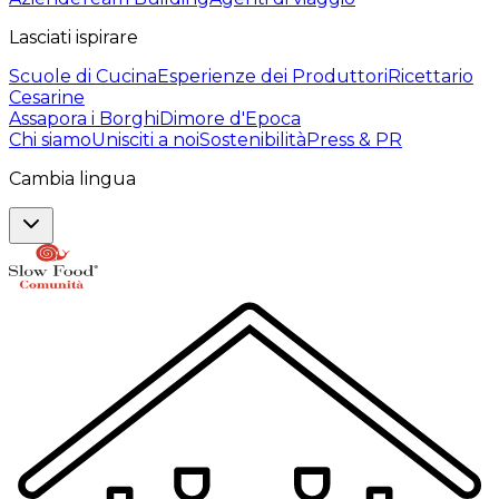
Lasciati ispirare
Scuole di Cucina
Esperienze dei Produttori
Ricettario
Cesarine
Assapora i Borghi
Dimore d'Epoca
Chi siamo
Unisciti a noi
Sostenibilità
Press & PR
Cambia lingua