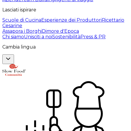
Lasciati ispirare
Scuole di Cucina
Esperienze dei Produttori
Ricettario
Cesarine
Assapora i Borghi
Dimore d'Epoca
Chi siamo
Unisciti a noi
Sostenibilità
Press & PR
Cambia lingua