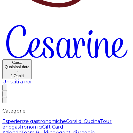
Cerca
Qualsiasi data
·
2
Ospiti
Unisciti a noi
Categorie
Esperienze gastronomiche
Corsi di Cucina
Tour
enogastronomici
Gift Card
Aziende
Team Building
Agenti di viaggio