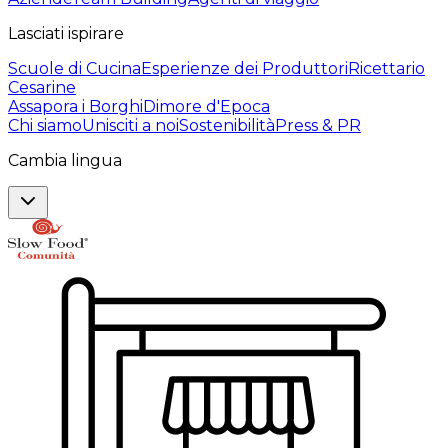
Lasciati ispirare
Scuole di Cucina
Esperienze dei Produttori
Ricettario
Cesarine
Assapora i Borghi
Dimore d'Epoca
Chi siamo
Unisciti a noi
Sostenibilità
Press & PR
Cambia lingua