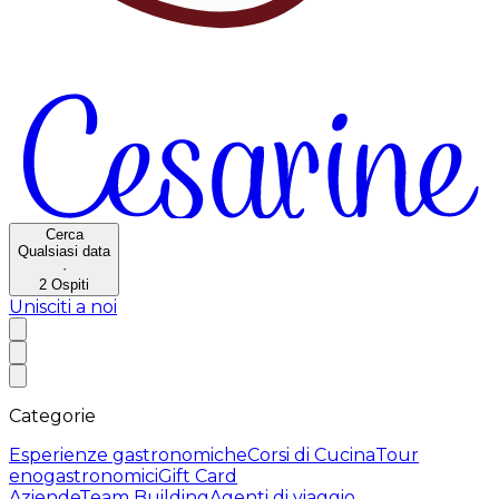
Cerca
Qualsiasi data
·
2
Ospiti
Unisciti a noi
Categorie
Esperienze gastronomiche
Corsi di Cucina
Tour
enogastronomici
Gift Card
Aziende
Team Building
Agenti di viaggio