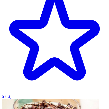
5
(
13
)