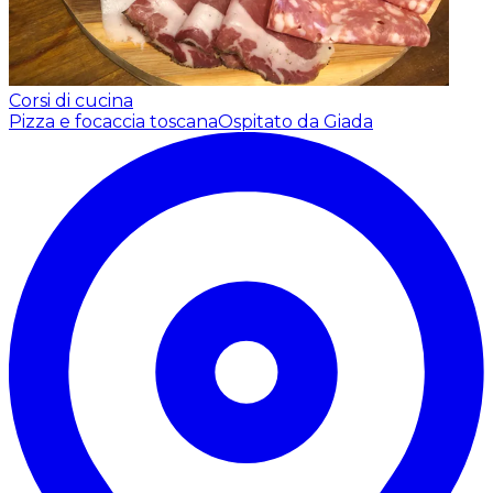
Corsi di cucina
Pizza e focaccia toscana
Ospitato da Giada