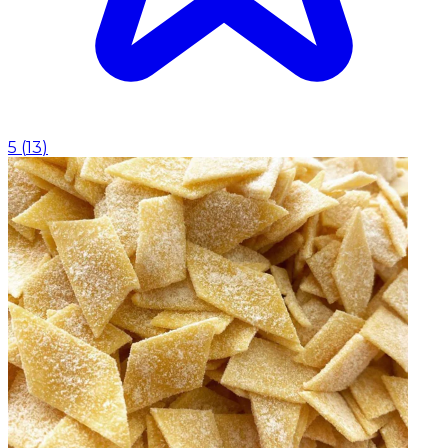
5
(
13
)