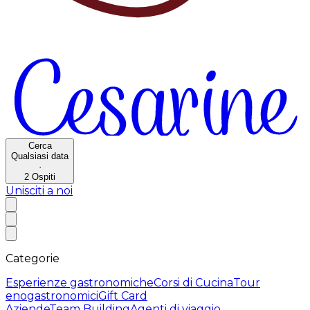
Cerca
Qualsiasi data
·
2
Ospiti
Unisciti a noi
Categorie
Esperienze gastronomiche
Corsi di Cucina
Tour
enogastronomici
Gift Card
Aziende
Team Building
Agenti di viaggio