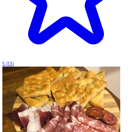
5
(
13
)