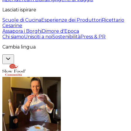
Lasciati ispirare
Scuole di Cucina
Esperienze dei Produttori
Ricettario
Cesarine
Assapora i Borghi
Dimore d'Epoca
Chi siamo
Unisciti a noi
Sostenibilità
Press & PR
Cambia lingua