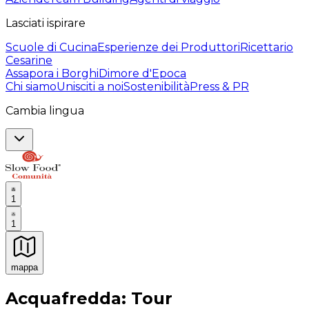
Lasciati ispirare
Scuole di Cucina
Esperienze dei Produttori
Ricettario
Cesarine
Assapora i Borghi
Dimore d'Epoca
Chi siamo
Unisciti a noi
Sostenibilità
Press & PR
Cambia lingua
1
1
mappa
Esperienze culinarie indimenticabili: Esperienze gastro
Acquafredda: Tour