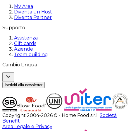
My Area
Diventa un Host
Diventa Partner
Supporto
Assistenza
Gift cards
Aziende
Team building
Cambio Lingua
Iscriviti alla newsletter
Copyright 2004-2026 © - Home Food s.r.l.
Società
Benefit
Area Legale e Privacy