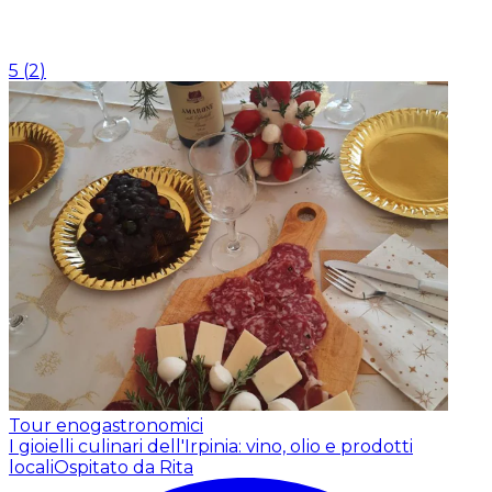
5
(
2
)
Tour enogastronomici
I gioielli culinari dell'Irpinia: vino, olio e prodotti
locali
Ospitato da Rita