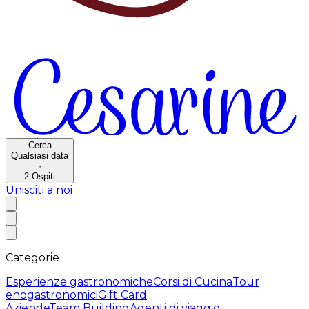
Cerca
Qualsiasi data
·
2
Ospiti
Unisciti a noi
Categorie
Esperienze gastronomiche
Corsi di Cucina
Tour
enogastronomici
Gift Card
Aziende
Team Building
Agenti di viaggio