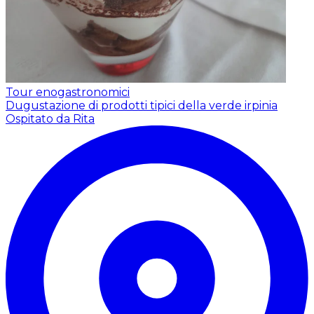
Tour enogastronomici
Dugustazione di prodotti tipici della verde irpinia
Ospitato da Rita