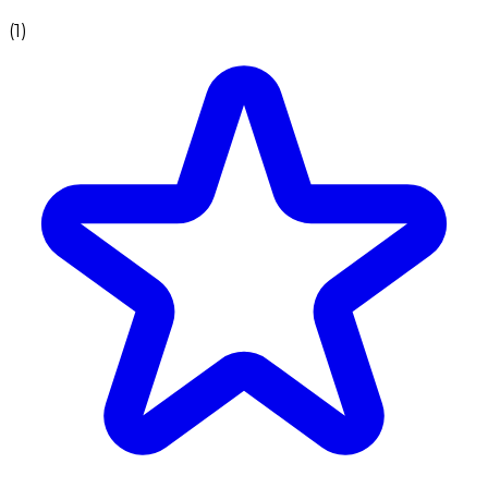
(
1
)