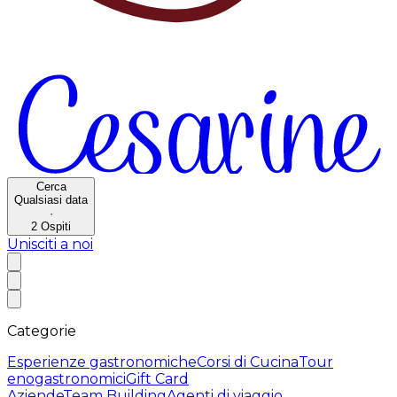
Cerca
Qualsiasi data
·
2
Ospiti
Unisciti a noi
Categorie
Esperienze gastronomiche
Corsi di Cucina
Tour
enogastronomici
Gift Card
Aziende
Team Building
Agenti di viaggio