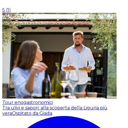
5
(
1
)
Tour enogastronomici
Tra ulivi e sapori: alla scoperta della Liguria più
vera
Ospitato da Giada