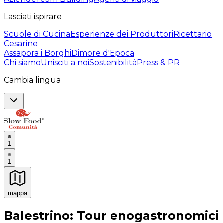
Lasciati ispirare
Scuole di Cucina
Esperienze dei Produttori
Ricettario
Cesarine
Assapora i Borghi
Dimore d'Epoca
Chi siamo
Unisciti a noi
Sostenibilità
Press & PR
Cambia lingua
1
1
mappa
Esperienze culinarie indimenticabili: Esperienze gastro
Balestrino: Tour enogastronomici