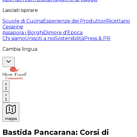
Lasciati ispirare
Scuole di Cucina
Esperienze dei Produttori
Ricettario
Cesarine
Assapora i Borghi
Dimore d'Epoca
Chi siamo
Unisciti a noi
Sostenibilità
Press & PR
Cambia lingua
1
1
mappa
Esperienze culinarie indimenticabili: Esperienze gastro
Bastida Pancarana: Corsi di