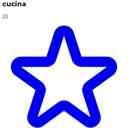
cucina
(
2
)