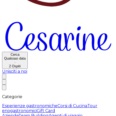
Cerca
Qualsiasi data
·
2
Ospiti
Unisciti a noi
Categorie
Esperienze gastronomiche
Corsi di Cucina
Tour
enogastronomici
Gift Card
Aziende
Team Building
Agenti di viaggio