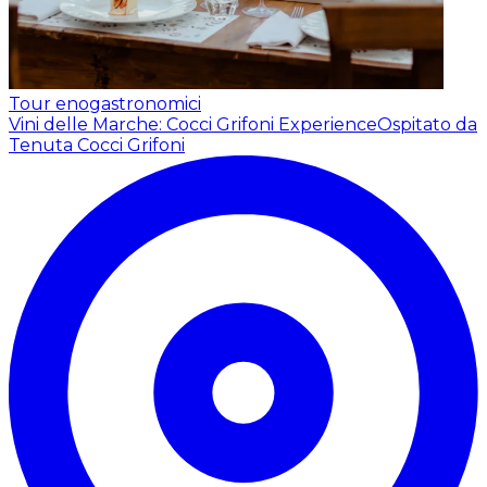
Tour enogastronomici
Vini delle Marche: Cocci Grifoni Experience
Ospitato da
Tenuta Cocci Grifoni