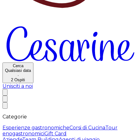
Cerca
Qualsiasi data
·
2
Ospiti
Unisciti a noi
Categorie
Esperienze gastronomiche
Corsi di Cucina
Tour
enogastronomici
Gift Card
Aziende
Team Building
Agenti di viaggio