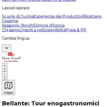
Lasciati ispirare
Scuole di Cucina
Esperienze dei Produttori
Ricettario
Cesarine
Assapora i Borghi
Dimore d'Epoca
Chi siamo
Unisciti a noi
Sostenibilità
Press & PR
Cambia lingua
1
1
mappa
Esperienze culinarie indimenticabili: Esperienze gastro
Bellante: Tour enogastronomici