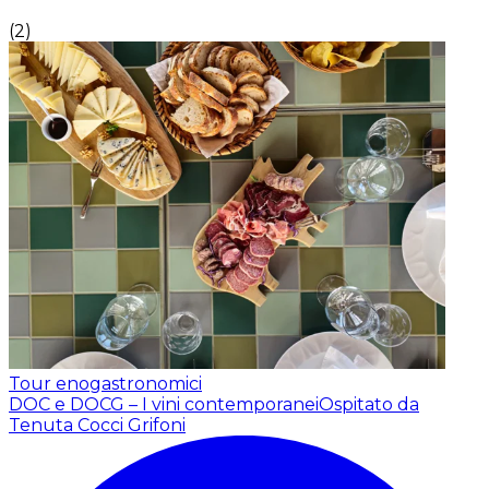
(
2
)
Tour enogastronomici
DOC e DOCG – I vini contemporanei
Ospitato da
Tenuta Cocci Grifoni