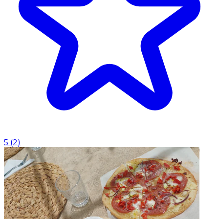
5
(
2
)