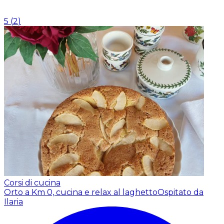
5
(
2
)
Corsi di cucina
Orto a Km 0, cucina e relax al laghetto
Ospitato da
Ilaria