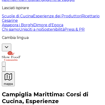
Lasciati ispirare
Scuole di Cucina
Esperienze dei Produttori
Ricettario
Cesarine
Assapora i Borghi
Dimore d'Epoca
Chi siamo
Unisciti a noi
Sostenibilità
Press & PR
Cambia lingua
mappa
Esperienze culinarie indimenticabili: Esperienze gastro
Campiglia Marittima: Corsi di
Cucina, Esperienze