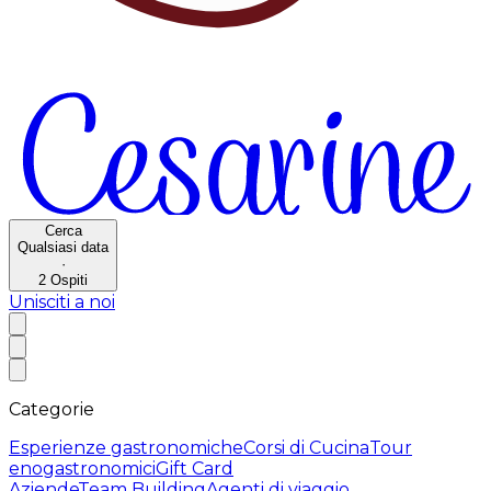
Cerca
Qualsiasi data
·
2
Ospiti
Unisciti a noi
Categorie
Esperienze gastronomiche
Corsi di Cucina
Tour
enogastronomici
Gift Card
Aziende
Team Building
Agenti di viaggio