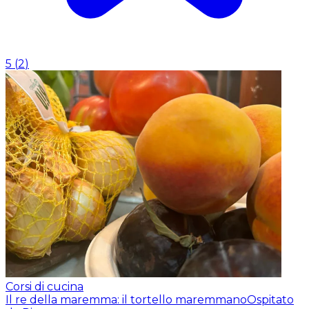
5
(
2
)
Corsi di cucina
Il re della maremma: il tortello maremmano
Ospitato