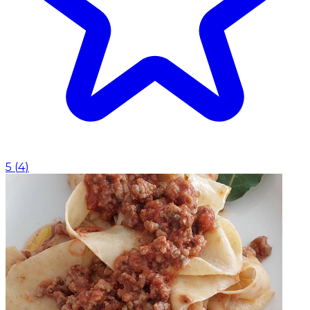
5
(
4
)