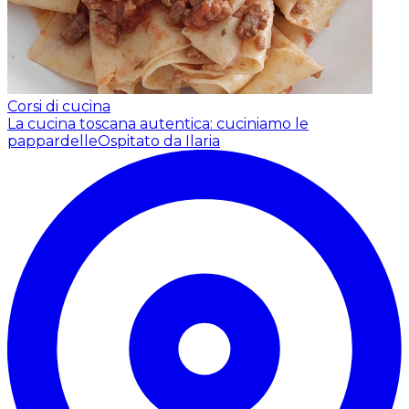
Corsi di cucina
La cucina toscana autentica: cuciniamo le
pappardelle
Ospitato da Ilaria