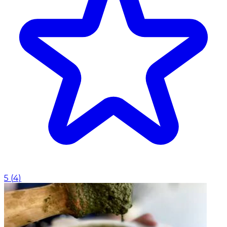
5
(
4
)