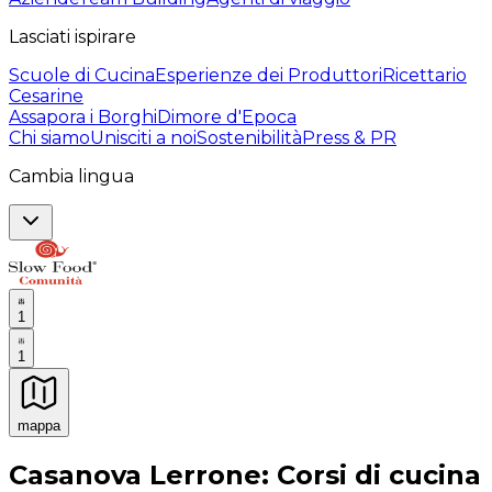
Lasciati ispirare
Scuole di Cucina
Esperienze dei Produttori
Ricettario
Cesarine
Assapora i Borghi
Dimore d'Epoca
Chi siamo
Unisciti a noi
Sostenibilità
Press & PR
Cambia lingua
1
1
mappa
Esperienze culinarie indimenticabili: Esperienze gastro
Casanova Lerrone: Corsi di cucina