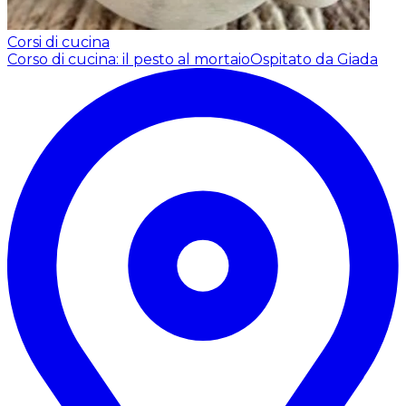
Corsi di cucina
Corso di cucina: il pesto al mortaio
Ospitato da Giada