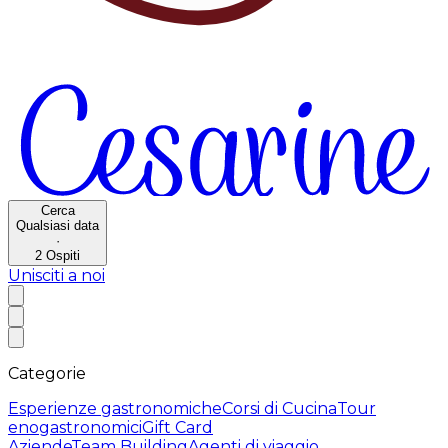
Cerca
Qualsiasi data
·
2
Ospiti
Unisciti a noi
Categorie
Esperienze gastronomiche
Corsi di Cucina
Tour
enogastronomici
Gift Card
Aziende
Team Building
Agenti di viaggio