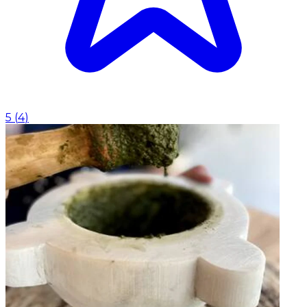
5
(
4
)