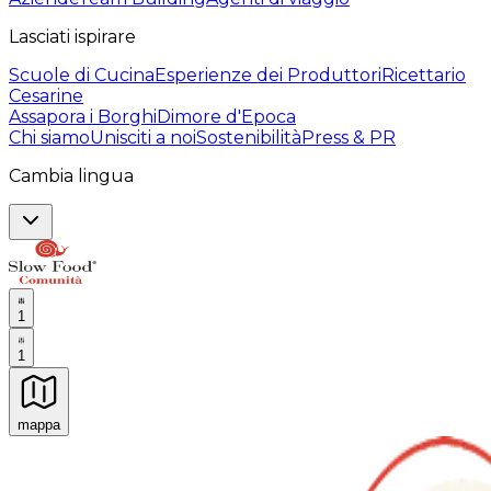
Lasciati ispirare
Scuole di Cucina
Esperienze dei Produttori
Ricettario
Cesarine
Assapora i Borghi
Dimore d'Epoca
Chi siamo
Unisciti a noi
Sostenibilità
Press & PR
Cambia lingua
1
1
mappa
Esperienze culinarie indimenticabili: Esperienze gastro