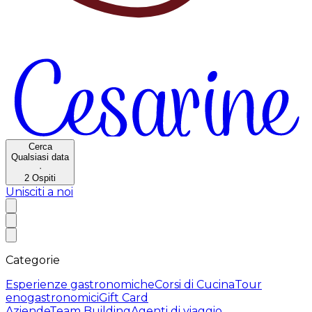
Cerca
Qualsiasi data
·
2
Ospiti
Unisciti a noi
Categorie
Esperienze gastronomiche
Corsi di Cucina
Tour
enogastronomici
Gift Card
Aziende
Team Building
Agenti di viaggio