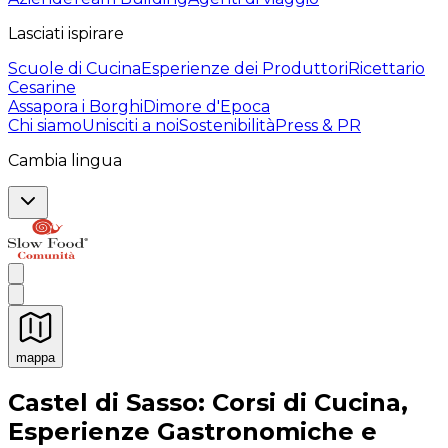
Lasciati ispirare
Scuole di Cucina
Esperienze dei Produttori
Ricettario
Cesarine
Assapora i Borghi
Dimore d'Epoca
Chi siamo
Unisciti a noi
Sostenibilità
Press & PR
Cambia lingua
mappa
Esperienze culinarie indimenticabili: Esperienze gastro
Castel di Sasso: Corsi di Cucina,
Esperienze Gastronomiche e