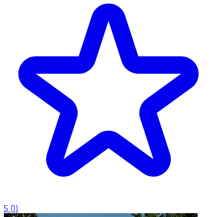
5
(
1
)