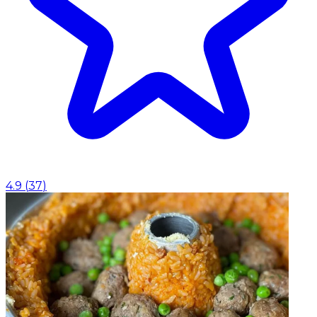
4.9
(
37
)