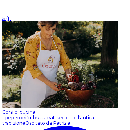
5
(
1
)
Corsi di cucina
I peperoni 'mbuttunati secondo l'antica
tradizione
Ospitato da Patrizia