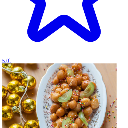
5
(
1
)