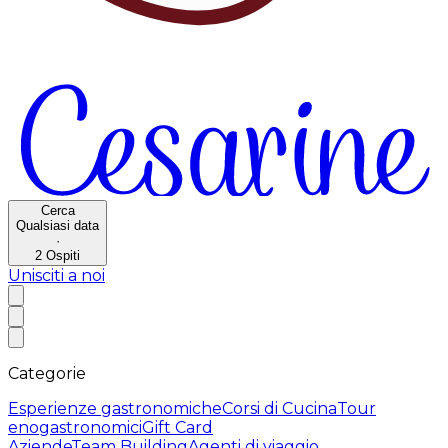
Cerca
Qualsiasi data
·
2
Ospiti
Unisciti a noi
Categorie
Esperienze gastronomiche
Corsi di Cucina
Tour
enogastronomici
Gift Card
Aziende
Team Building
Agenti di viaggio