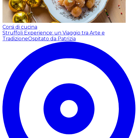
Corsi di cucina
Struffoli Experience: un Viaggio tra Arte e
Tradizione
Ospitato da Patrizia