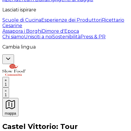
Lasciati ispirare
Scuole di Cucina
Esperienze dei Produttori
Ricettario
Cesarine
Assapora i Borghi
Dimore d'Epoca
Chi siamo
Unisciti a noi
Sostenibilità
Press & PR
Cambia lingua
1
1
mappa
Esperienze culinarie indimenticabili: Esperienze gastro
Castel Vittorio: Tour