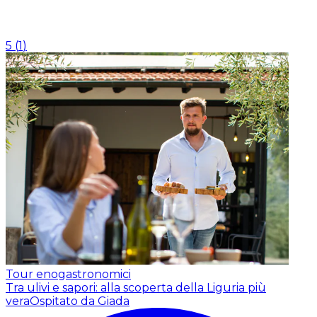
5
(
1
)
Tour enogastronomici
Tra ulivi e sapori: alla scoperta della Liguria più
vera
Ospitato da Giada