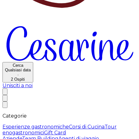
Cerca
Qualsiasi data
·
2
Ospiti
Unisciti a noi
Categorie
Esperienze gastronomiche
Corsi di Cucina
Tour
enogastronomici
Gift Card
Aziende
Team Building
Agenti di viaggio