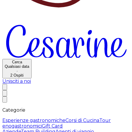
Cerca
Qualsiasi data
·
2
Ospiti
Unisciti a noi
Categorie
Esperienze gastronomiche
Corsi di Cucina
Tour
enogastronomici
Gift Card
Aziende
Team Building
Agenti di viaggio