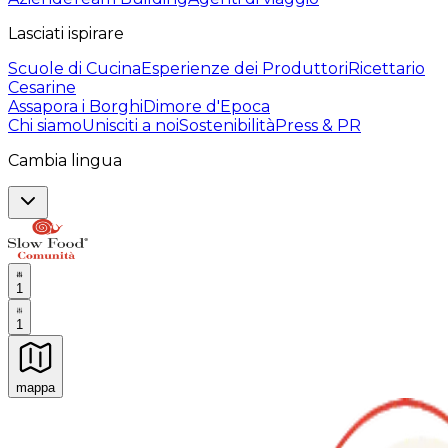
Lasciati ispirare
Scuole di Cucina
Esperienze dei Produttori
Ricettario
Cesarine
Assapora i Borghi
Dimore d'Epoca
Chi siamo
Unisciti a noi
Sostenibilità
Press & PR
Cambia lingua
1
1
mappa
Esperienze culinarie indimenticabili: Esperienze gastro