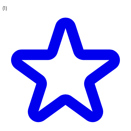
(
1
)