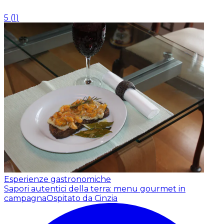
5
(
1
)
Esperienze gastronomiche
Sapori autentici della terra: menu gourmet in
campagna
Ospitato da Cinzia