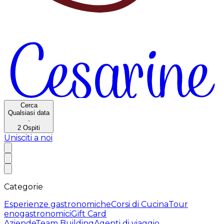
Cerca
Qualsiasi data
·
2
Ospiti
Unisciti a noi
Categorie
Esperienze gastronomiche
Corsi di Cucina
Tour
enogastronomici
Gift Card
Aziende
Team Building
Agenti di viaggio