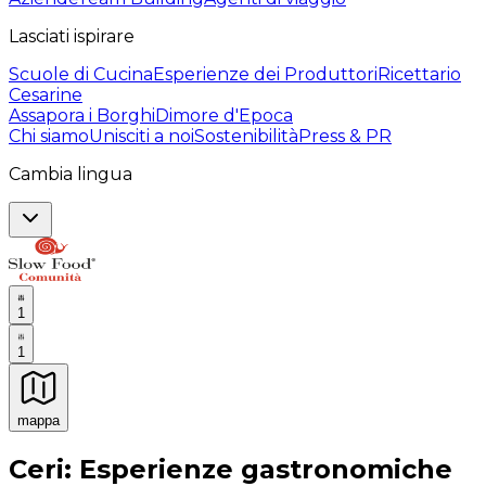
Lasciati ispirare
Scuole di Cucina
Esperienze dei Produttori
Ricettario
Cesarine
Assapora i Borghi
Dimore d'Epoca
Chi siamo
Unisciti a noi
Sostenibilità
Press & PR
Cambia lingua
1
1
mappa
Esperienze culinarie indimenticabili: Esperienze gastro
Ceri: Esperienze gastronomiche