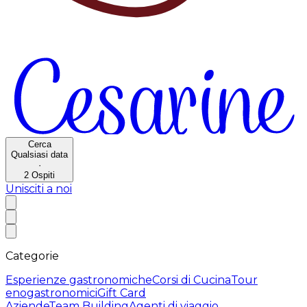
Cerca
Qualsiasi data
·
2
Ospiti
Unisciti a noi
Categorie
Esperienze gastronomiche
Corsi di Cucina
Tour
enogastronomici
Gift Card
Aziende
Team Building
Agenti di viaggio