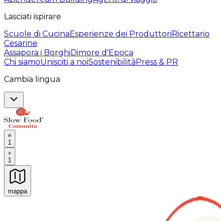
Lasciati ispirare
Scuole di Cucina
Esperienze dei Produttori
Ricettario
Cesarine
Assapora i Borghi
Dimore d'Epoca
Chi siamo
Unisciti a noi
Sostenibilità
Press & PR
Cambia lingua
1
1
mappa
Esperienze culinarie indimenticabili: Esperienze gastro