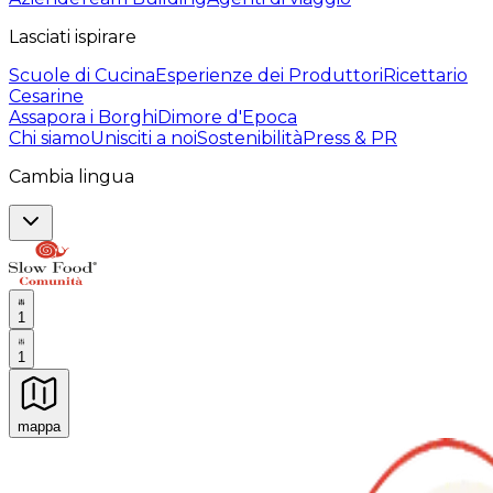
Lasciati ispirare
Scuole di Cucina
Esperienze dei Produttori
Ricettario
Cesarine
Assapora i Borghi
Dimore d'Epoca
Chi siamo
Unisciti a noi
Sostenibilità
Press & PR
Cambia lingua
1
1
mappa
Esperienze culinarie indimenticabili: Esperienze gastro