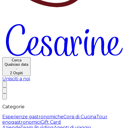
Cerca
Qualsiasi data
·
2
Ospiti
Unisciti a noi
Categorie
Esperienze gastronomiche
Corsi di Cucina
Tour
enogastronomici
Gift Card
Aziende
Team Building
Agenti di viaggio