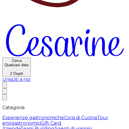
Cerca
Qualsiasi data
·
2
Ospiti
Unisciti a noi
Categorie
Esperienze gastronomiche
Corsi di Cucina
Tour
enogastronomici
Gift Card
Aziende
Team Building
Agenti di viaggio