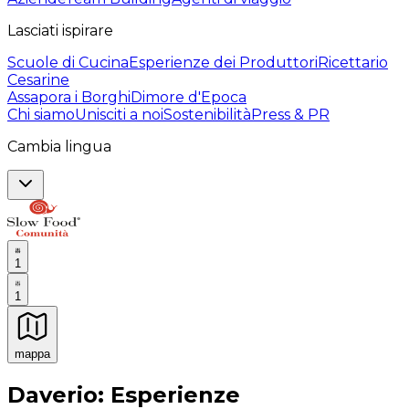
Lasciati ispirare
Scuole di Cucina
Esperienze dei Produttori
Ricettario
Cesarine
Assapora i Borghi
Dimore d'Epoca
Chi siamo
Unisciti a noi
Sostenibilità
Press & PR
Cambia lingua
1
1
mappa
Esperienze culinarie indimenticabili: Esperienze gastro
Daverio: Esperienze