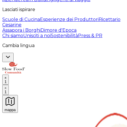
Lasciati ispirare
Scuole di Cucina
Esperienze dei Produttori
Ricettario
Cesarine
Assapora i Borghi
Dimore d'Epoca
Chi siamo
Unisciti a noi
Sostenibilità
Press & PR
Cambia lingua
1
1
mappa
Esperienze culinarie indimenticabili: Esperienze gastro