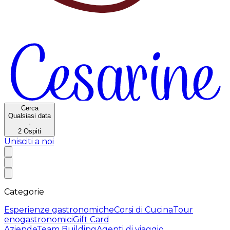
Cerca
Qualsiasi data
·
2
Ospiti
Unisciti a noi
Categorie
Esperienze gastronomiche
Corsi di Cucina
Tour
enogastronomici
Gift Card
Aziende
Team Building
Agenti di viaggio