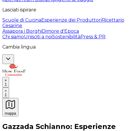
Lasciati ispirare
Scuole di Cucina
Esperienze dei Produttori
Ricettario
Cesarine
Assapora i Borghi
Dimore d'Epoca
Chi siamo
Unisciti a noi
Sostenibilità
Press & PR
Cambia lingua
1
1
mappa
Esperienze culinarie indimenticabili: Esperienze gastro
Gazzada Schianno: Esperienze