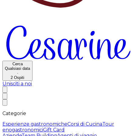
Cerca
Qualsiasi data
·
2
Ospiti
Unisciti a noi
Categorie
Esperienze gastronomiche
Corsi di Cucina
Tour
enogastronomici
Gift Card
Aziende
Team Building
Agenti di viaggio