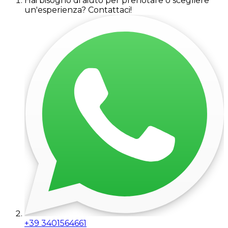
Hai bisogno di aiuto per prenotare o scegliere
un'esperienza? Contattaci!
+39 3401564661