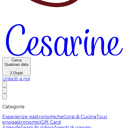
Cerca
Qualsiasi data
·
2
Ospiti
Unisciti a noi
Categorie
Esperienze gastronomiche
Corsi di Cucina
Tour
enogastronomici
Gift Card
Aziende
Team Building
Agenti di viaggio