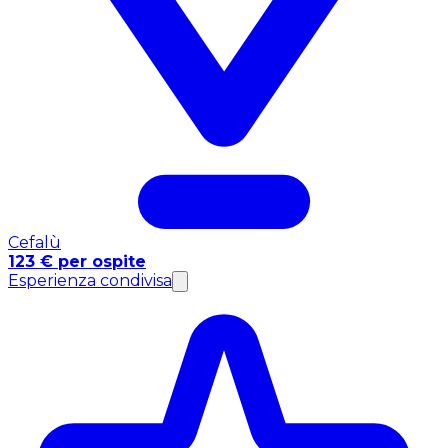
Cefalù
123 € per ospite
Esperienza condivisa