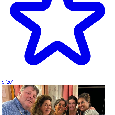
5
(
20
)