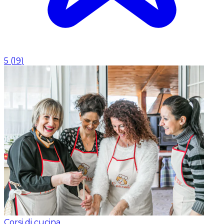
5
(
19
)
Corsi di cucina