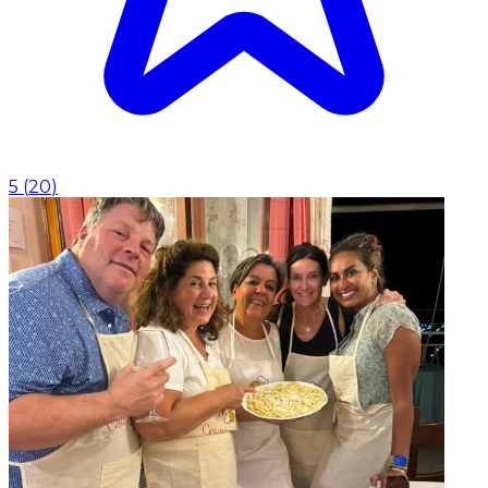
5
(
20
)