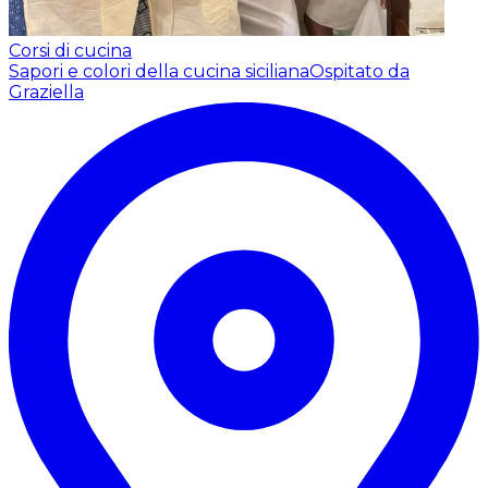
Corsi di cucina
Sapori e colori della cucina siciliana
Ospitato da
Graziella