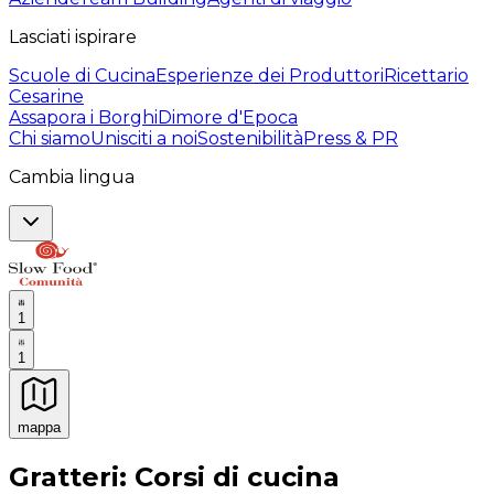
Lasciati ispirare
Scuole di Cucina
Esperienze dei Produttori
Ricettario
Cesarine
Assapora i Borghi
Dimore d'Epoca
Chi siamo
Unisciti a noi
Sostenibilità
Press & PR
Cambia lingua
1
1
mappa
Esperienze culinarie indimenticabili: Esperienze gastro
Gratteri: Corsi di cucina