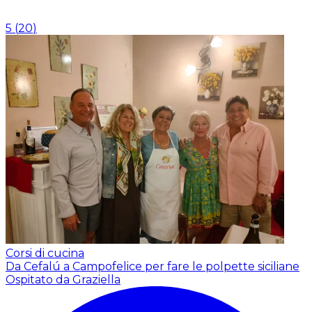
5
(
20
)
Corsi di cucina
Da Cefalú a Campofelice per fare le polpette siciliane
Ospitato da Graziella