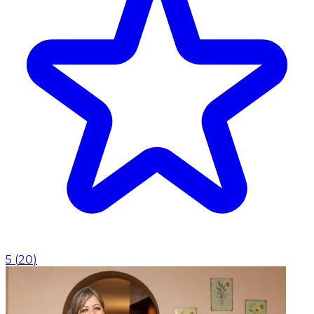
5
(
20
)