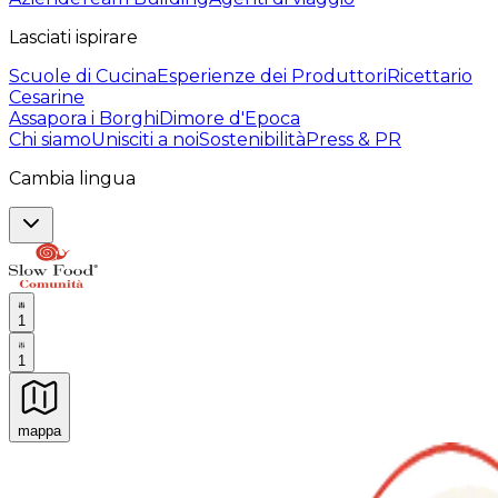
Lasciati ispirare
Scuole di Cucina
Esperienze dei Produttori
Ricettario
Cesarine
Assapora i Borghi
Dimore d'Epoca
Chi siamo
Unisciti a noi
Sostenibilità
Press & PR
Cambia lingua
1
1
mappa
Esperienze culinarie indimenticabili: Esperienze gastro