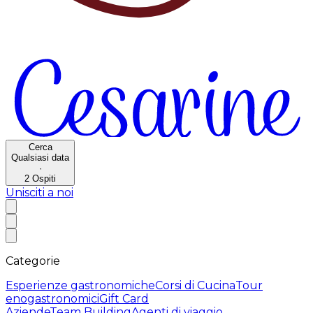
Cerca
Qualsiasi data
·
2
Ospiti
Unisciti a noi
Categorie
Esperienze gastronomiche
Corsi di Cucina
Tour
enogastronomici
Gift Card
Aziende
Team Building
Agenti di viaggio