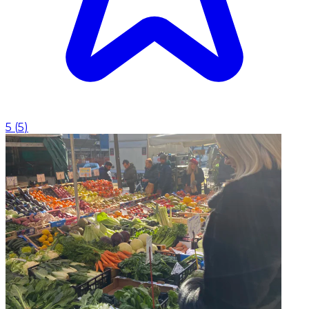
5
(
5
)