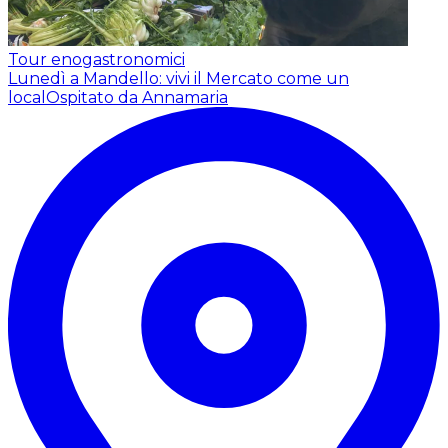
Tour enogastronomici
Lunedì a Mandello: vivi il Mercato come un
local
Ospitato da Annamaria