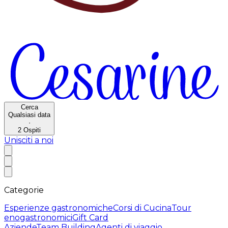
Cerca
Qualsiasi data
·
2
Ospiti
Unisciti a noi
Categorie
Esperienze gastronomiche
Corsi di Cucina
Tour
enogastronomici
Gift Card
Aziende
Team Building
Agenti di viaggio