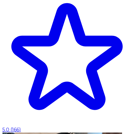
5.0
(
166
)