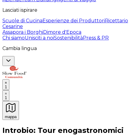
Lasciati ispirare
Scuole di Cucina
Esperienze dei Produttori
Ricettario
Cesarine
Assapora i Borghi
Dimore d'Epoca
Chi siamo
Unisciti a noi
Sostenibilità
Press & PR
Cambia lingua
1
1
mappa
Esperienze culinarie indimenticabili: Esperienze gastro
Introbio: Tour enogastronomici