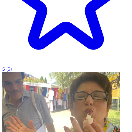
5
(
5
)