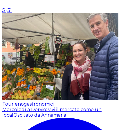
5
(
5
)
Tour enogastronomici
Mercoledì a Dervio: vivi il mercato come un
local
Ospitato da Annamaria