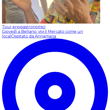
Tour enogastronomici
Giovedì a Bellano: vivi il Mercato come un
local
Ospitato da Annamaria