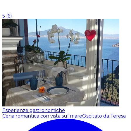
5
(
6
)
Esperienze gastronomiche
Cena romantica con vista sul mare
Ospitato da Teresa