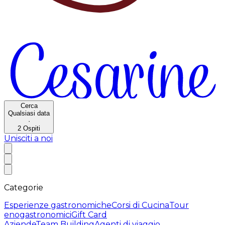
Cerca
Qualsiasi data
·
2
Ospiti
Unisciti a noi
Categorie
Esperienze gastronomiche
Corsi di Cucina
Tour
enogastronomici
Gift Card
Aziende
Team Building
Agenti di viaggio