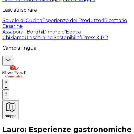
Lasciati ispirare
Scuole di Cucina
Esperienze dei Produttori
Ricettario
Cesarine
Assapora i Borghi
Dimore d'Epoca
Chi siamo
Unisciti a noi
Sostenibilità
Press & PR
Cambia lingua
1
1
mappa
Esperienze culinarie indimenticabili: Esperienze gastro
Lauro: Esperienze gastronomiche