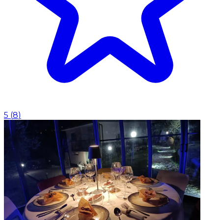
5
(
8
)