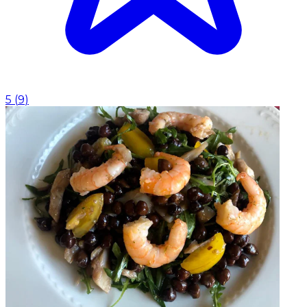
5
(
9
)