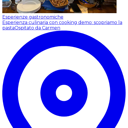
Esperienze gastronomiche
Esperienza culinaria con cooking demo: scopriamo la
pasta
Ospitato da Carmen