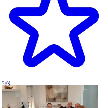
5
(
8
)