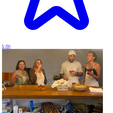
5
(
9
)