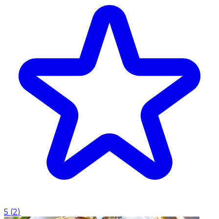
5
(
2
)