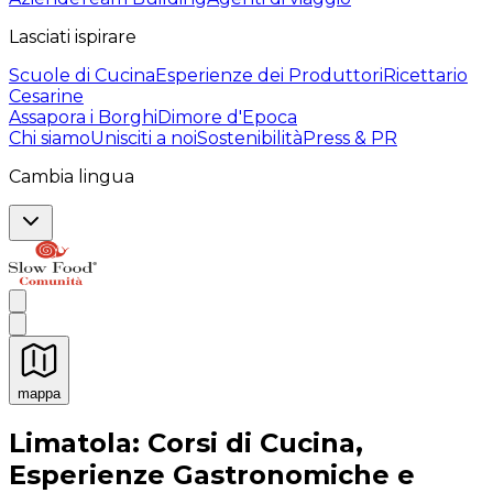
Lasciati ispirare
Scuole di Cucina
Esperienze dei Produttori
Ricettario
Cesarine
Assapora i Borghi
Dimore d'Epoca
Chi siamo
Unisciti a noi
Sostenibilità
Press & PR
Cambia lingua
mappa
Esperienze culinarie indimenticabili: Esperienze gastro
Limatola: Corsi di Cucina,
Esperienze Gastronomiche e