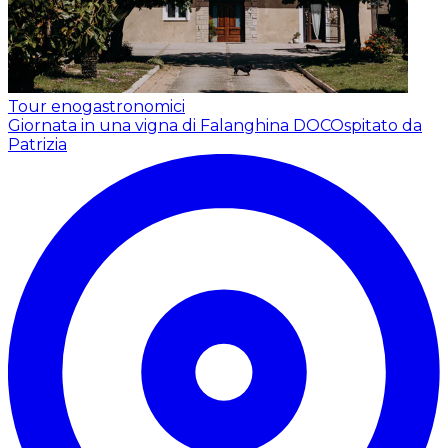
Tour enogastronomici
Giornata in una vigna di Falanghina DOC
Ospitato da
Patrizia