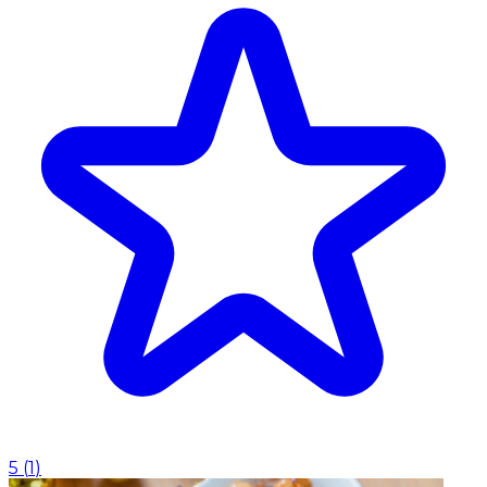
5
(
1
)