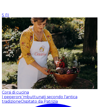
5
(
1
)
Corsi di cucina
I peperoni 'mbuttunati secondo l'antica
tradizione
Ospitato da Patrizia