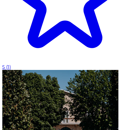
5
(
1
)