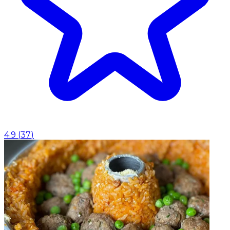
4.9
(
37
)