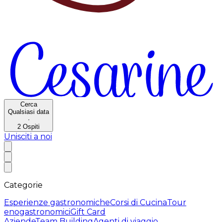
Cerca
Qualsiasi data
·
2
Ospiti
Unisciti a noi
Categorie
Esperienze gastronomiche
Corsi di Cucina
Tour
enogastronomici
Gift Card
Aziende
Team Building
Agenti di viaggio