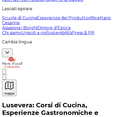
Lasciati ispirare
Scuole di Cucina
Esperienze dei Produttori
Ricettario
Cesarine
Assapora i Borghi
Dimore d'Epoca
Chi siamo
Unisciti a noi
Sostenibilità
Press & PR
Cambia lingua
mappa
Esperienze culinarie indimenticabili: Esperienze gastro
Lusevera: Corsi di Cucina,
Esperienze Gastronomiche e