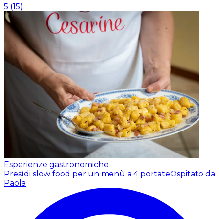
5
(
15
)
Esperienze gastronomiche
Presìdi slow food per un menù a 4 portate
Ospitato da
Paola