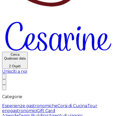
Cerca
Qualsiasi data
·
2
Ospiti
Unisciti a noi
Categorie
Esperienze gastronomiche
Corsi di Cucina
Tour
enogastronomici
Gift Card
Aziende
Team Building
Agenti di viaggio