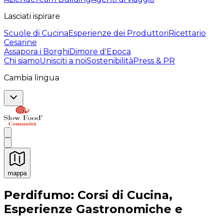
Lasciati ispirare
Scuole di Cucina
Esperienze dei Produttori
Ricettario
Cesarine
Assapora i Borghi
Dimore d'Epoca
Chi siamo
Unisciti a noi
Sostenibilità
Press & PR
Cambia lingua
mappa
Esperienze culinarie indimenticabili: Esperienze gastro
Perdifumo: Corsi di Cucina,
Esperienze Gastronomiche e