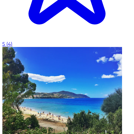
5
(
4
)