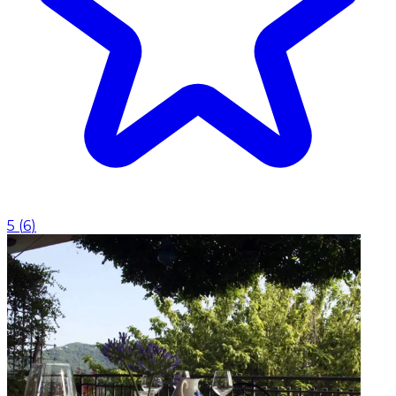
5
(
6
)