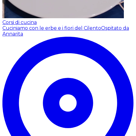
Corsi di cucina
Cuciniamo con le erbe e i fiori del Cilento
Ospitato da
Annarita