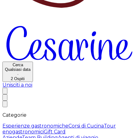
Cerca
Qualsiasi data
·
2
Ospiti
Unisciti a noi
Categorie
Esperienze gastronomiche
Corsi di Cucina
Tour
enogastronomici
Gift Card
Aziende
Team Building
Agenti di viaggio