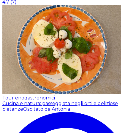
4.7
(
7
)
Tour enogastronomici
Cucina e natura: passeggiata negli orti e deliziose
pietanze
Ospitato da Antonia