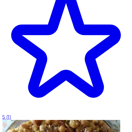
5
(
1
)