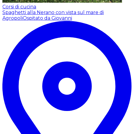
Corsi di cucina
Spaghetti alla Nerano con vista sul mare di
Agropoli
Ospitato da Giovanni