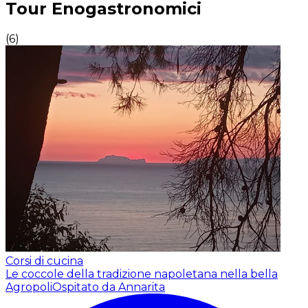
Tour Enogastronomici
(
6
)
Corsi di cucina
Le coccole della tradizione napoletana nella bella
Agropoli
Ospitato da Annarita