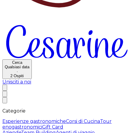
Cerca
Qualsiasi data
·
2
Ospiti
Unisciti a noi
Categorie
Esperienze gastronomiche
Corsi di Cucina
Tour
enogastronomici
Gift Card
Aziende
Team Building
Agenti di viaggio