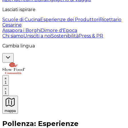
Lasciati ispirare
Scuole di Cucina
Esperienze dei Produttori
Ricettario
Cesarine
Assapora i Borghi
Dimore d'Epoca
Chi siamo
Unisciti a noi
Sostenibilità
Press & PR
Cambia lingua
1
1
mappa
Esperienze culinarie indimenticabili: Esperienze gastro
Pollenza: Esperienze