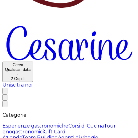
Cerca
Qualsiasi data
·
2
Ospiti
Unisciti a noi
Categorie
Esperienze gastronomiche
Corsi di Cucina
Tour
enogastronomici
Gift Card
Aziende
Team Building
Agenti di viaggio