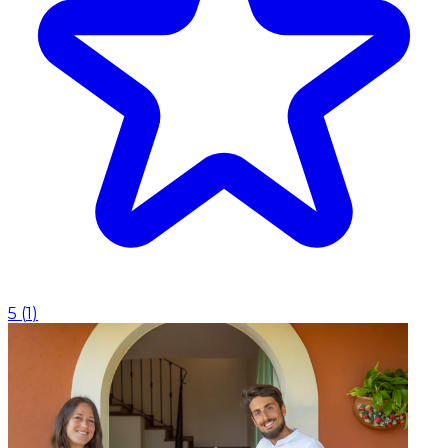
5
(
1
)