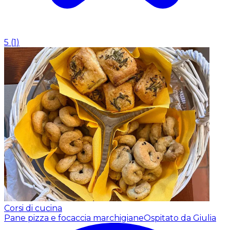
5
(
1
)
Corsi di cucina
Pane pizza e focaccia marchigiane
Ospitato da Giulia