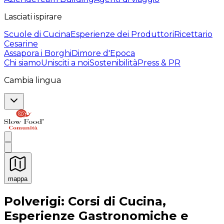
Lasciati ispirare
Scuole di Cucina
Esperienze dei Produttori
Ricettario
Cesarine
Assapora i Borghi
Dimore d'Epoca
Chi siamo
Unisciti a noi
Sostenibilità
Press & PR
Cambia lingua
mappa
Esperienze culinarie indimenticabili: Esperienze gastro
Polverigi: Corsi di Cucina,
Esperienze Gastronomiche e