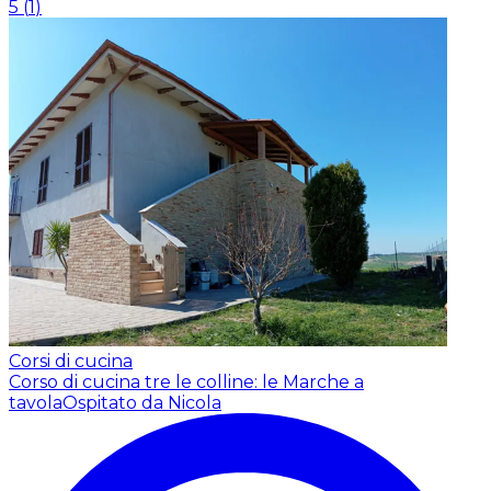
5
(
1
)
Corsi di cucina
Corso di cucina tre le colline: le Marche a
tavola
Ospitato da Nicola