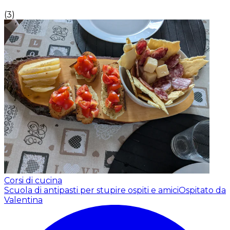
(
3
)
Corsi di cucina
Scuola di antipasti per stupire ospiti e amici
Ospitato da
Valentina