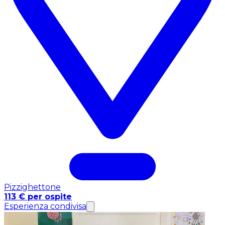
Pizzighettone
113 € per ospite
Esperienza condivisa