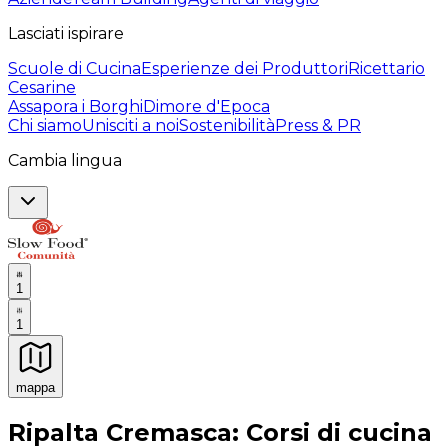
Lasciati ispirare
Scuole di Cucina
Esperienze dei Produttori
Ricettario
Cesarine
Assapora i Borghi
Dimore d'Epoca
Chi siamo
Unisciti a noi
Sostenibilità
Press & PR
Cambia lingua
1
1
mappa
Esperienze culinarie indimenticabili: Esperienze gastro
Ripalta Cremasca: Corsi di cucina