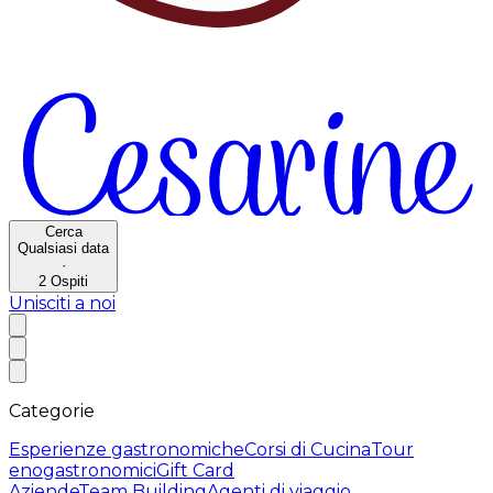
Cerca
Qualsiasi data
·
2
Ospiti
Unisciti a noi
Categorie
Esperienze gastronomiche
Corsi di Cucina
Tour
enogastronomici
Gift Card
Aziende
Team Building
Agenti di viaggio