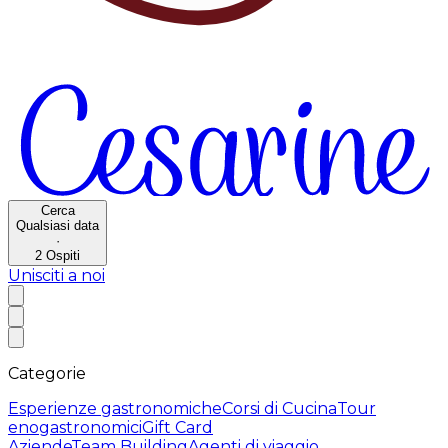
Cerca
Qualsiasi data
·
2
Ospiti
Unisciti a noi
Categorie
Esperienze gastronomiche
Corsi di Cucina
Tour
enogastronomici
Gift Card
Aziende
Team Building
Agenti di viaggio