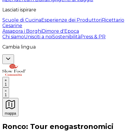
Lasciati ispirare
Scuole di Cucina
Esperienze dei Produttori
Ricettario
Cesarine
Assapora i Borghi
Dimore d'Epoca
Chi siamo
Unisciti a noi
Sostenibilità
Press & PR
Cambia lingua
1
1
mappa
Esperienze culinarie indimenticabili: Esperienze gastro
Ronco: Tour enogastronomici