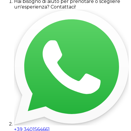
Hai bisogno di aiuto per prenotare o scegliere
un'esperienza? Contattaci!
+39 3401564661