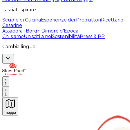
Lasciati ispirare
Scuole di Cucina
Esperienze dei Produttori
Ricettario
Cesarine
Assapora i Borghi
Dimore d'Epoca
Chi siamo
Unisciti a noi
Sostenibilità
Press & PR
Cambia lingua
1
1
mappa
Esperienze culinarie indimenticabili: Esperienze gastro