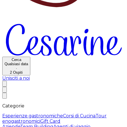
Cerca
Qualsiasi data
·
2
Ospiti
Unisciti a noi
Categorie
Esperienze gastronomiche
Corsi di Cucina
Tour
enogastronomici
Gift Card
Aziende
Team Building
Agenti di viaggio