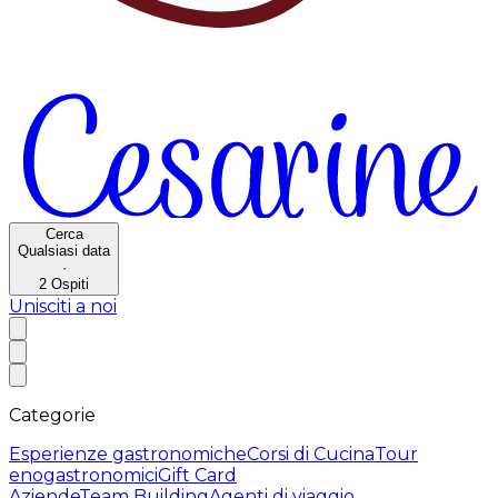
Cerca
Qualsiasi data
·
2
Ospiti
Unisciti a noi
Categorie
Esperienze gastronomiche
Corsi di Cucina
Tour
enogastronomici
Gift Card
Aziende
Team Building
Agenti di viaggio