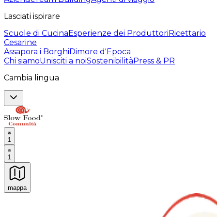
Lasciati ispirare
Scuole di Cucina
Esperienze dei Produttori
Ricettario
Cesarine
Assapora i Borghi
Dimore d'Epoca
Chi siamo
Unisciti a noi
Sostenibilità
Press & PR
Cambia lingua
1
1
mappa
Esperienze culinarie indimenticabili: Esperienze gastro