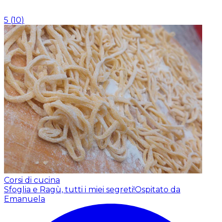
5
(
10
)
Corsi di cucina
Sfoglia e Ragù, tutti i miei segreti!
Ospitato da
Emanuela