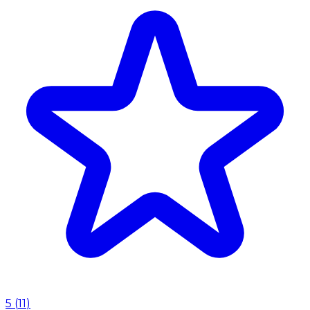
5
(
11
)