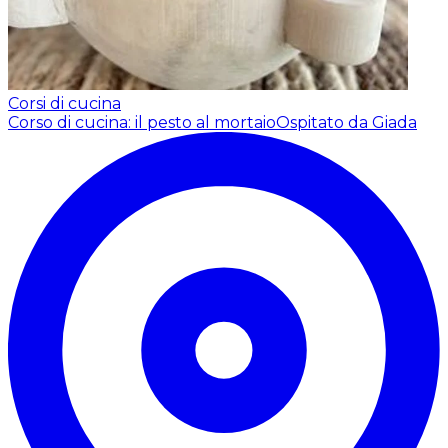
Corsi di cucina
Corso di cucina: il pesto al mortaio
Ospitato da Giada