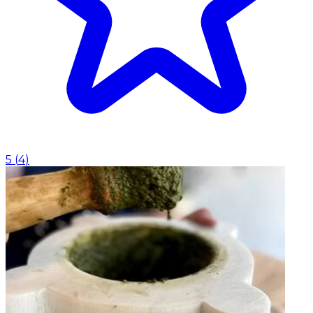
5
(
4
)