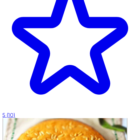
5
(
10
)