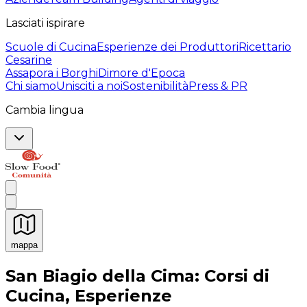
Lasciati ispirare
Scuole di Cucina
Esperienze dei Produttori
Ricettario
Cesarine
Assapora i Borghi
Dimore d'Epoca
Chi siamo
Unisciti a noi
Sostenibilità
Press & PR
Cambia lingua
mappa
Esperienze culinarie indimenticabili: Esperienze gastro
San Biagio della Cima: Corsi di
Cucina, Esperienze