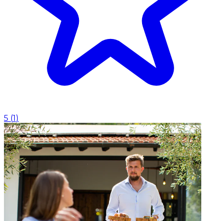
5
(
1
)