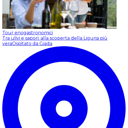
Tour enogastronomici
Tra ulivi e sapori: alla scoperta della Liguria più
vera
Ospitato da Giada