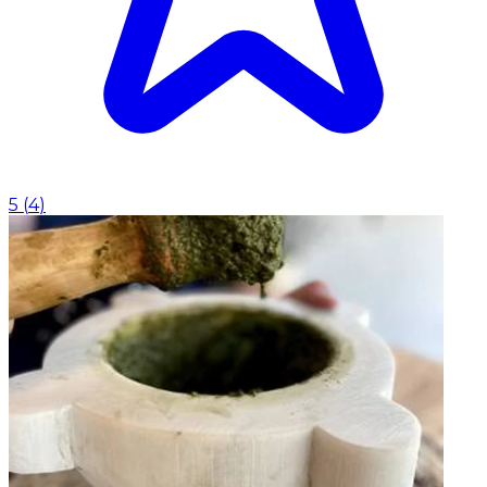
5
(
4
)