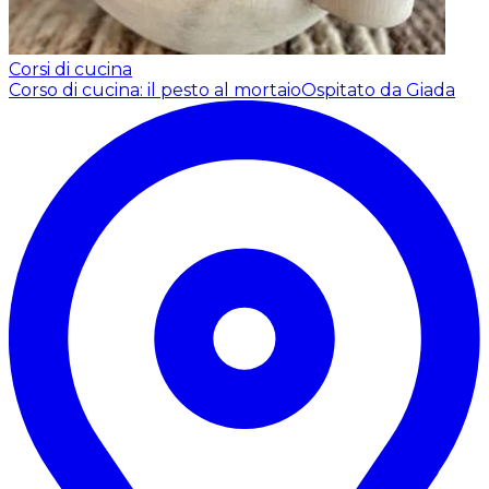
Corsi di cucina
Corso di cucina: il pesto al mortaio
Ospitato da Giada