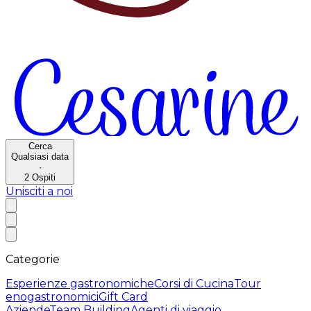
Cerca
Qualsiasi data
·
2
Ospiti
Unisciti a noi
Categorie
Esperienze gastronomiche
Corsi di Cucina
Tour
enogastronomici
Gift Card
Aziende
Team Building
Agenti di viaggio