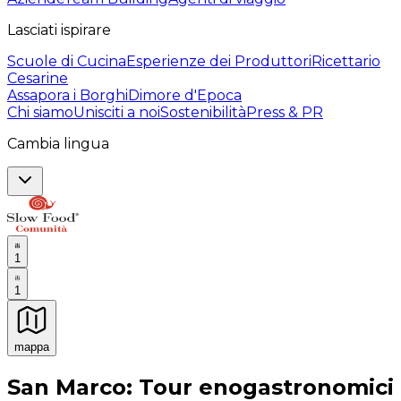
Lasciati ispirare
Scuole di Cucina
Esperienze dei Produttori
Ricettario
Cesarine
Assapora i Borghi
Dimore d'Epoca
Chi siamo
Unisciti a noi
Sostenibilità
Press & PR
Cambia lingua
1
1
mappa
Esperienze culinarie indimenticabili: Esperienze gastro
San Marco: Tour enogastronomici