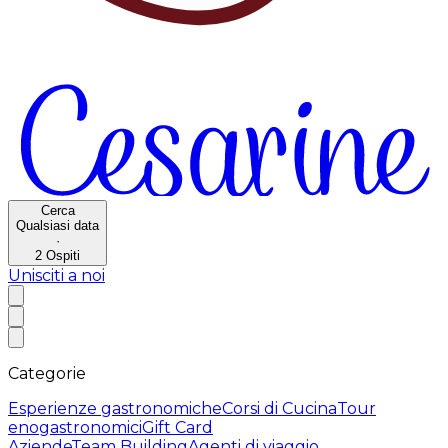
Cerca
Qualsiasi data
·
2
Ospiti
Unisciti a noi
Categorie
Esperienze gastronomiche
Corsi di Cucina
Tour
enogastronomici
Gift Card
Aziende
Team Building
Agenti di viaggio