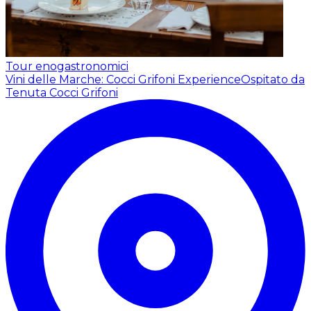
Tour enogastronomici
Vini delle Marche: Cocci Grifoni Experience
Ospitato da
Tenuta Cocci Grifoni