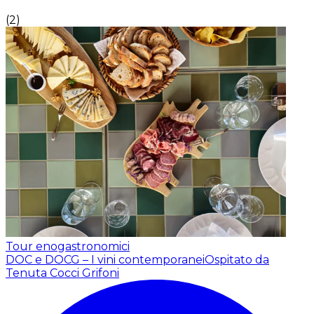
(
2
)
Tour enogastronomici
DOC e DOCG – I vini contemporanei
Ospitato da
Tenuta Cocci Grifoni