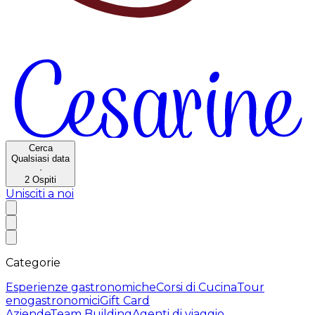
Cerca
Qualsiasi data
·
2
Ospiti
Unisciti a noi
Categorie
Esperienze gastronomiche
Corsi di Cucina
Tour
enogastronomici
Gift Card
Aziende
Team Building
Agenti di viaggio