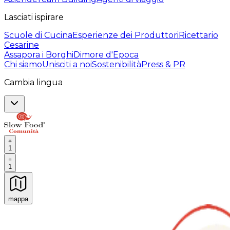
Lasciati ispirare
Scuole di Cucina
Esperienze dei Produttori
Ricettario
Cesarine
Assapora i Borghi
Dimore d'Epoca
Chi siamo
Unisciti a noi
Sostenibilità
Press & PR
Cambia lingua
1
1
mappa
Esperienze culinarie indimenticabili: Esperienze gastro