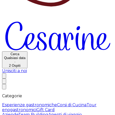
Cerca
Qualsiasi data
·
2
Ospiti
Unisciti a noi
Categorie
Esperienze gastronomiche
Corsi di Cucina
Tour
enogastronomici
Gift Card
Aziende
Team Building
Agenti di viaggio