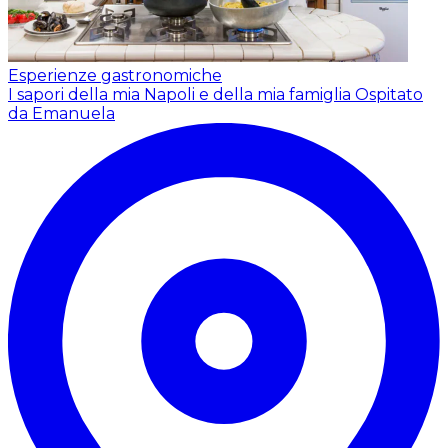
Esperienze gastronomiche
I sapori della mia Napoli e della mia famiglia
Ospitato
da Emanuela