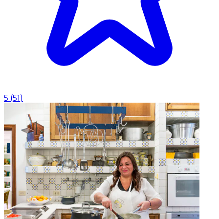
5
(
51
)