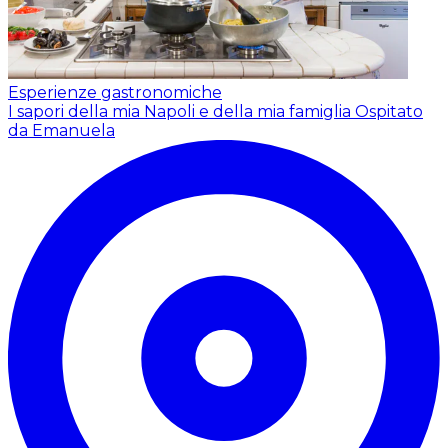
Esperienze gastronomiche
I sapori della mia Napoli e della mia famiglia
Ospitato
da Emanuela