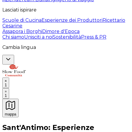
Lasciati ispirare
Scuole di Cucina
Esperienze dei Produttori
Ricettario
Cesarine
Assapora i Borghi
Dimore d'Epoca
Chi siamo
Unisciti a noi
Sostenibilità
Press & PR
Cambia lingua
1
1
mappa
Esperienze culinarie indimenticabili: Esperienze gastro
Sant'Antimo: Esperienze