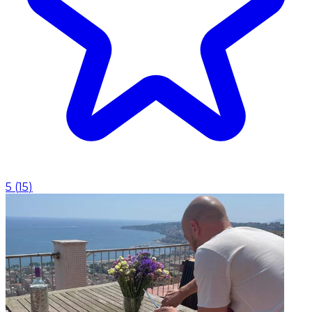
5
(
15
)