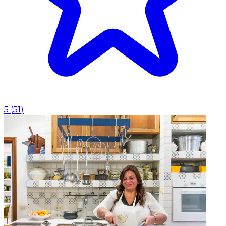
5
(
51
)