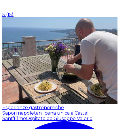
5
(
15
)
Esperienze gastronomiche
Sapori napoletani: cena unica a Castel
Sant’Elmo
Ospitato da Giuseppe Valerio