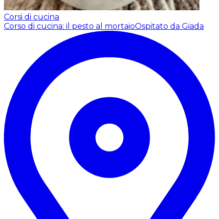
Corsi di cucina
Corso di cucina: il pesto al mortaio
Ospitato da Giada