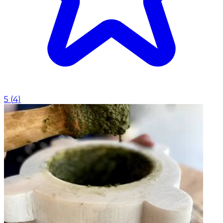
5
(
4
)