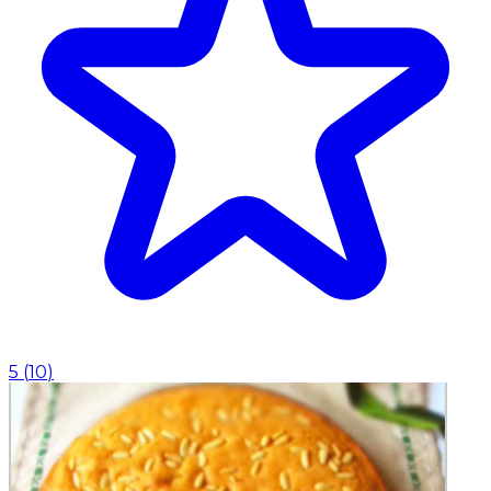
5
(
10
)