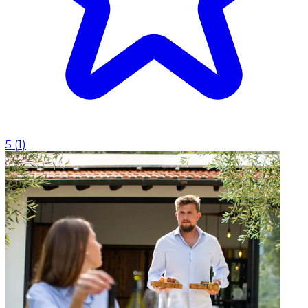
5
(
1
)