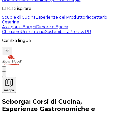
Lasciati ispirare
Scuole di Cucina
Esperienze dei Produttori
Ricettario
Cesarine
Assapora i Borghi
Dimore d'Epoca
Chi siamo
Unisciti a noi
Sostenibilità
Press & PR
Cambia lingua
mappa
Esperienze culinarie indimenticabili: Esperienze gastro
Seborga: Corsi di Cucina,
Esperienze Gastronomiche e