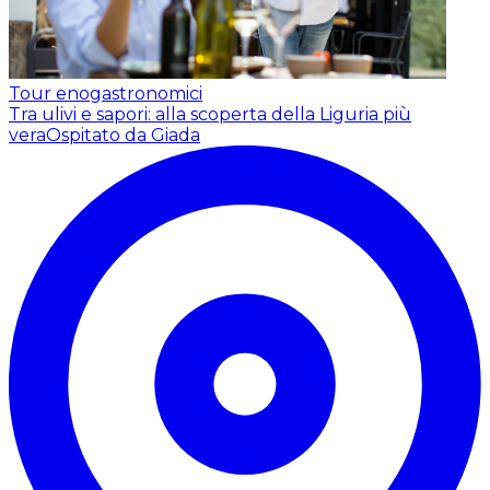
Tour enogastronomici
Tra ulivi e sapori: alla scoperta della Liguria più
vera
Ospitato da Giada