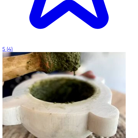
5
(
4
)