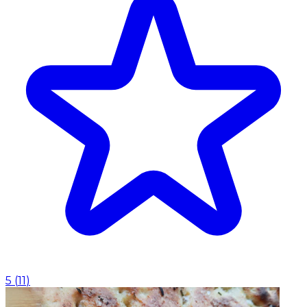
5
(
11
)