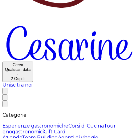
Cerca
Qualsiasi data
·
2
Ospiti
Unisciti a noi
Categorie
Esperienze gastronomiche
Corsi di Cucina
Tour
enogastronomici
Gift Card
Aziende
Team Building
Agenti di viaggio