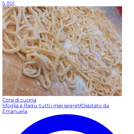
5
(
10
)
Corsi di cucina
Sfoglia e Ragù, tutti i miei segreti!
Ospitato da
Emanuela