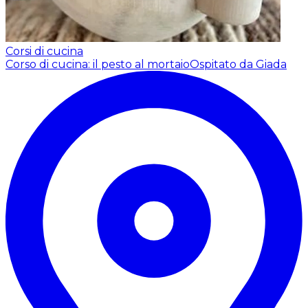
Corsi di cucina
Corso di cucina: il pesto al mortaio
Ospitato da Giada